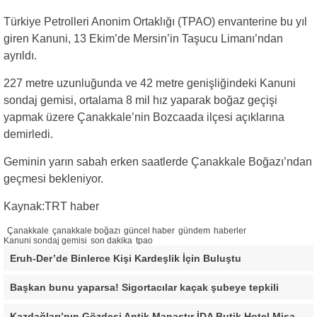
Türkiye Petrolleri Anonim Ortaklığı (TPAO) envanterine bu yıl
giren Kanuni, 13 Ekim’de Mersin’in Taşucu Limanı’ndan
ayrıldı.
227 metre uzunluğunda ve 42 metre genişliğindeki Kanuni
sondaj gemisi, ortalama 8 mil hız yaparak boğaz geçişi
yapmak üzere Çanakkale’nin Bozcaada ilçesi açıklarına
demirledi.
Geminin yarın sabah erken saatlerde Çanakkale Boğazı’ndan
geçmesi bekleniyor.
Kaynak:TRT haber
Çanakkale
çanakkale boğazı
güncel haber
gündem
haberler
Kanuni sondaj gemisi
son dakika
tpao
Eruh-Der’de Binlerce Kişi Kardeşlik İçin Buluştu
Başkan bunu yaparsa! Sigortacılar kaçak şubeye tepkili
Kazdağları’nın Gözdesi Antik Manastır İDA Butik Hotel Misafirlerinden Tam Not Alıyor