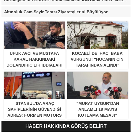
Altınoluk Cam Seyir Terası Ziyaretçilerini Büyülüyor
UFUK AVCI VE MUSTAFA
KOCAELI’DE ‘HACI BABA’
KARAL HAKKINDAKI
VURGUNU! “HOCANIN CINI
DOLANDIRICILIK İDDIALARI
TARAFINDAN ALINDI”
BÜYÜYOR
İSTANBUL’DA ARAÇ
“MURAT UYGUR’DAN
SAHIPLERININ GÜVENDIĞI
ANLAMLI 19 MAYIS
ADRES: FORMEN MOTORS
KUTLAMA MESAJI”
HABER HAKKINDA GÖRÜŞ BELİRT