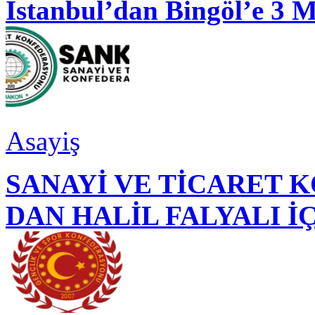
İstanbul’dan Bingöl’e 3 
Asayiş
SANAYİ VE TİCARET
DAN HALİL FALYALI İ