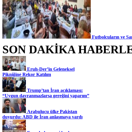
Futbolcuların ve Sa
SON DAKİKA HABERL
Eruh-Der’in Geleneksel
Pikniğine Rekor Katılım
Trump’tan İran açıklaması:
“Uygun davranmazlarsa gereğini yaparım”
Arabulucu ülke Pakistan
duyurdu: ABD ile İran anlaşmaya vardı