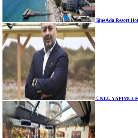
İğneAda Resort Hot
ÜNLÜ YAPIMCI 