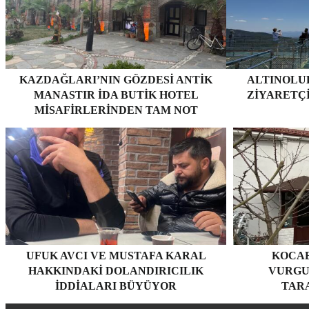
KAZDAĞLARI’NIN GÖZDESI ANTIK
ALTINOLUK
MANASTIR İDA BUTIK HOTEL
ZIYARETÇ
MISAFIRLERINDEN TAM NOT
ALIYOR
UFUK AVCI VE MUSTAFA KARAL
KOCAE
HAKKINDAKI DOLANDIRICILIK
VURGU
İDDIALARI BÜYÜYOR
TARA