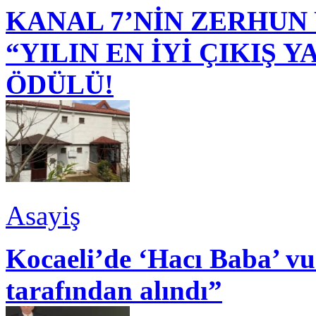
KANAL 7’NİN ZERHUN 
“YILIN EN İYİ ÇIKIŞ
ÖDÜLÜ!
Asayiş
Kocaeli’de ‘Hacı Baba’ v
tarafından alındı”