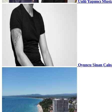
Ünlü Yapımcı Musta
Oyuncu Sinan Çalı