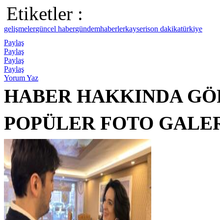
Etiketler :
gelişmeler
güncel haber
gündem
haberler
kayseri
son dakika
türkiye
Paylaş
Paylaş
Paylaş
Paylaş
Yorum Yaz
HABER HAKKINDA GÖ
POPÜLER FOTO GALE