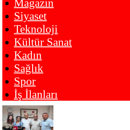
Magazin
Siyaset
Teknoloji
Kültür Sanat
Kadın
Sağlık
Spor
İş İlanları