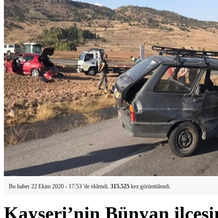
Bu haber 22 Ekim 2020 - 17:53 'de eklendi.
315.525
kez görüntülendi.
Kayseri’nin Bünyan ilçesi