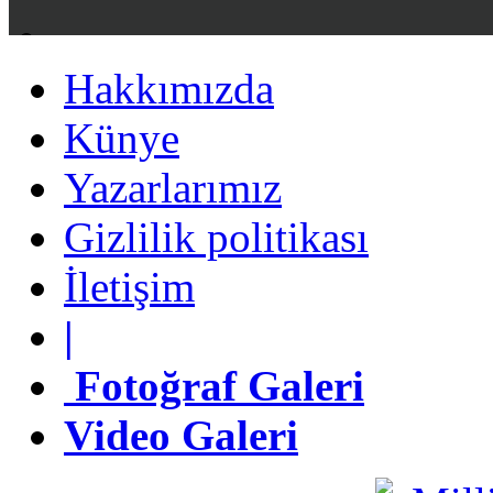
Hakkımızda
Hakkımızda
Künye
Künye
Yazarlarımız
Yazarlarımız
Gizlilik politikası
Gizlilik politikası
İletişim
İletişim
|
|
Fotoğraf Galeri
Fotoğraf Galeri
Video Galeri
Video Galeri