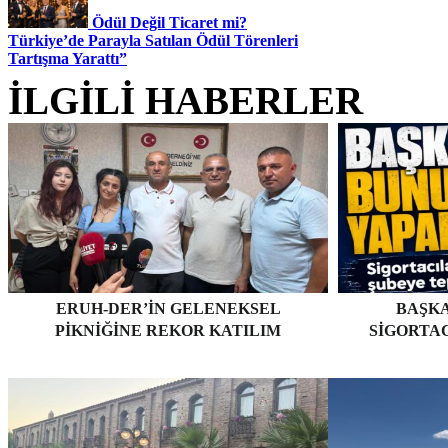
Ödül Değil Ticaret mi?
Türkiye’de Parayla Satılan Ödül Törenleri
Tartışma Yarattı”
İLGİLİ HABERLER
ERUH-DER’IN GELENEKSEL
BAŞKA
PIKNIĞINE REKOR KATILIM
SIGORTA