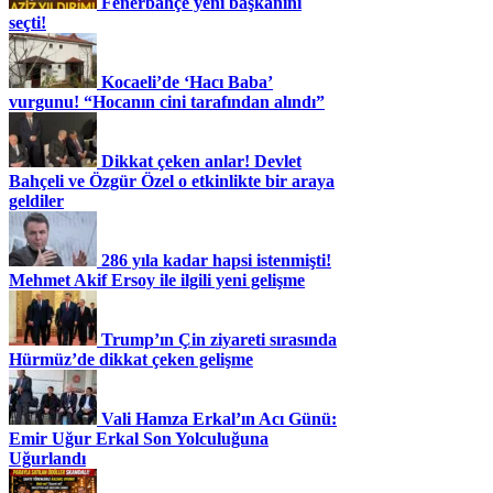
Fenerbahçe yeni başkanını
seçti!
Kocaeli’de ‘Hacı Baba’
vurgunu! “Hocanın cini tarafından alındı”
Dikkat çeken anlar! Devlet
Bahçeli ve Özgür Özel o etkinlikte bir araya
geldiler
286 yıla kadar hapsi istenmişti!
Mehmet Akif Ersoy ile ilgili yeni gelişme
Trump’ın Çin ziyareti sırasında
Hürmüz’de dikkat çeken gelişme
Vali Hamza Erkal’ın Acı Günü:
Emir Uğur Erkal Son Yolculuğuna
Uğurlandı