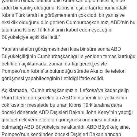
yardımcı olmak iddiasındaki Amerikan diplomasisi için de
ciddi bir yanlış olduğunu, Kıbrıs’ın eşit ortağı konumundaki
Kıbrıs Türk tarafı ile görüşmemenin çok ciddi bir yanlış ve
eksiklik olduğunu dile getiren Cumhurbaşkanımız, ABD’nin bu
tutumunu Kıbrıs Türk halkının kabul edemeyeceğini
Büyükelçiye açıklıkla iletti.”
Yapılan telefon görüşmesinden kısa bir süre sonra ABD
Büyükelçiliğinin Cumhurbaşkanlığı ile yeniden temas kurduğu
belirtilen açıklamada, zaman darlığı gerekçesiyle
Pompeo’nun Kıbrıs’ta bulunduğu sürede Akıncı ile telefon
görüşmesi yapabileceğinin iletildiği ifade edildi.
Açıklamada, “Cumhurbaşkanımızın, Lefkoşa’ya kadar gelip
Rum liderle görüşecek olan ABD’nin önemli bir yetkilisinin
çok kısa bir mesafede bulunan Kıbrıs Türk tarafına daha
önceki dönemde ABD Dışişleri Bakanı John Kerry’nin yaptığı
gibi gelmek yerine telefon görüşmesi önermesini doğru
bulmadığı ABD Büyükelçisine aktarıldı. ABD Büyükelçisine,
Pompeo’nun kendinden önceki Dışişleri Bakanlarından