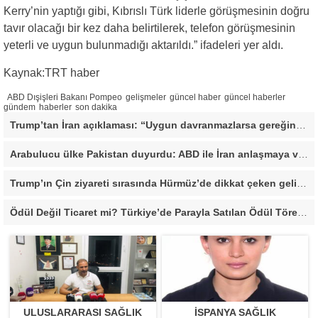
Kerry’nin yaptığı gibi, Kıbrıslı Türk liderle görüşmesinin doğru
tavır olacağı bir kez daha belirtilerek, telefon görüşmesinin
yeterli ve uygun bulunmadığı aktarıldı.” ifadeleri yer aldı.
Kaynak:TRT haber
ABD Dışişleri Bakanı Pompeo
gelişmeler
güncel haber
güncel haberler
gündem
haberler
son dakika
Trump’tan İran açıklaması: “Uygun davranmazlarsa gereğini yaparım”
Arabulucu ülke Pakistan duyurdu: ABD ile İran anlaşmaya vardı
Trump’ın Çin ziyareti sırasında Hürmüz’de dikkat çeken gelişme
Ödül Değil Ticaret mi? Türkiye’de Parayla Satılan Ödül Törenleri Tartışma Yarattı”
ULUSLARARASI SAĞLIK
İSPANYA SAĞLIK