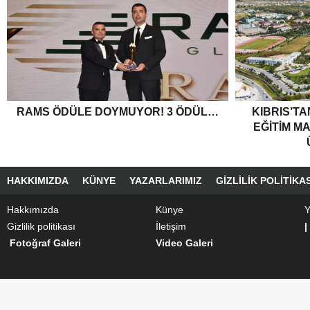
RAMS ÖDÜLE DOYMUYOR! 3 ÖDÜL…
KIBRIS’T
EĞITIM M
HAKKIMIZDA
KÜNYE
YAZARLARIMIZ
GIZLILIK POLITIKAS
Hakkımızda
Künye
Y
Gizlilik politikası
İletişim
|
Fotoğraf Galeri
Video Galeri