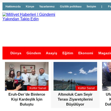
Hakkımızda
Künye
Yazarlarımız
Gizlilik politikası
İletişim
|
Fo
Dünya
Gündem
Asayiş
Eğitim
Ekonomi
Magazi
İş İlanları
Kültür Sanat
Kültür Sanat
Eruh-Der’de Binlerce
Altınoluk Cam Seyir
Uf
Kişi Kardeşlik İçin
Terası Ziyaretçilerini
Buluştu
Büyülüyor
Dol