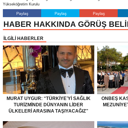
Yükseköğretim Kurulu
Paylaş
Paylaş
Paylaş
HABER HAKKINDA GÖRÜŞ BELİ
İLGİLİ HABERLER
MURAT UYGUR: “TÜRKIYE’YI SAĞLIK
ONBEŞ KAS
TURIZMINDE DÜNYANIN LIDER
MEZUNIYE
ÜLKELERI ARASINA TAŞIYACAĞIZ”