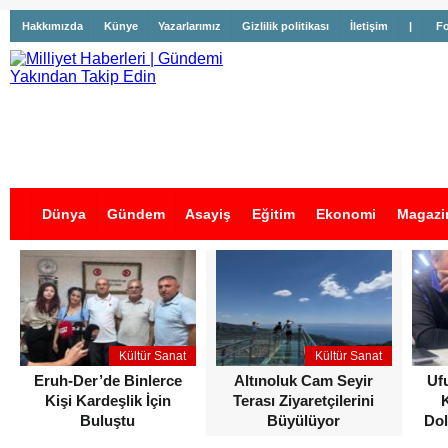
Hakkımızda
Künye
Yazarlarımız
Gizlilik politikası
İletişim
|
Fo
Dünya
Gündem
Asayiş
Eğitim
Ekonomi
Magazi
İş İlanları
Kültür Sanat
Kültür Sanat
Eruh-Der’de Binlerce
Altınoluk Cam Seyir
Uf
Kişi Kardeşlik İçin
Terası Ziyaretçilerini
Buluştu
Büyülüyor
Dol