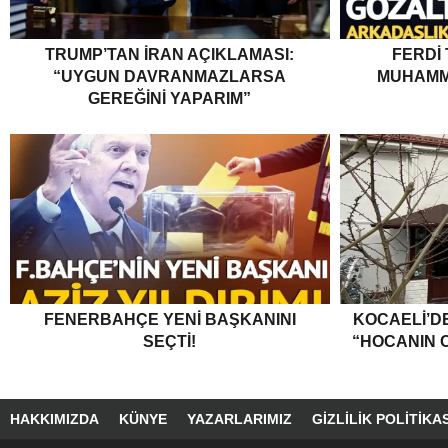
TRUMP’TAN İRAN AÇIKLAMASI:
FERDI
“UYGUN DAVRANMAZLARSA
MUHAMM
GEREĞINI YAPARIM”
FENERBAHÇE YENI BAŞKANINI
KOCAELI’DE
SEÇTI!
“HOCANIN C
HAKKIMIZDA
KÜNYE
YAZARLARIMIZ
GIZLILIK POLITIKAS