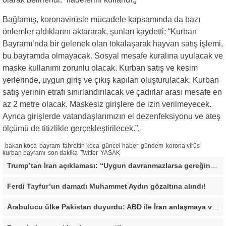
Bağlamış, koronavirüsle mücadele kapsamında da bazı
önlemler aldıklarını aktararak, şunları kaydetti: “Kurban
Bayramı’nda bir gelenek olan tokalaşarak hayvan satış işlemi,
bu bayramda olmayacak. Sosyal mesafe kuralına uyulacak ve
maske kullanımı zorunlu olacak. Kurban satış ve kesim
yerlerinde, uygun giriş ve çıkış kapıları oluşturulacak. Kurban
satış yerinin etrafı sınırlandırılacak ve çadırlar arası mesafe en
az 2 metre olacak. Maskesiz girişlere de izin verilmeyecek.
Ayrıca girişlerde vatandaşlarımızın el dezenfeksiyonu ve ateş
ölçümü de titizlikle gerçekleştirilecek.”
.
bakan koca
bayram
fahrettin koca
güncel haber
gündem
korona virüs
kurban bayramı
son dakika
Twitter
YASAK
Trump’tan İran açıklaması: “Uygun davranmazlarsa gereğini yaparım”
Ferdi Tayfur’un damadı Muhammet Aydın gözaltına alındı!
Arabulucu ülke Pakistan duyurdu: ABD ile İran anlaşmaya vardı