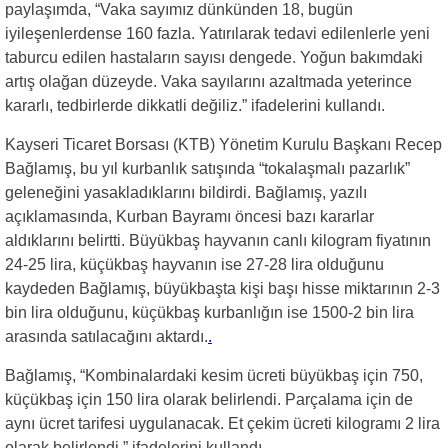
paylaşımda, “Vaka sayımız dünkünden 18, bugün
iyileşenlerdense 160 fazla. Yatırılarak tedavi edilenlerle yeni
taburcu edilen hastaların sayısı dengede. Yoğun bakımdaki
artış olağan düzeyde. Vaka sayılarını azaltmada yeterince
kararlı, tedbirlerde dikkatli değiliz.” ifadelerini kullandı.
Kayseri Ticaret Borsası (KTB) Yönetim Kurulu Başkanı Recep
Bağlamış, bu yıl kurbanlık satışında “tokalaşmalı pazarlık”
geleneğini yasakladıklarını bildirdi. Bağlamış, yazılı
açıklamasında, Kurban Bayramı öncesi bazı kararlar
aldıklarını belirtti. Büyükbaş hayvanın canlı kilogram fiyatının
24-25 lira, küçükbaş hayvanın ise 27-28 lira olduğunu
kaydeden Bağlamış, büyükbaşta kişi başı hisse miktarının 2-3
bin lira olduğunu, küçükbaş kurbanlığın ise 1500-2 bin lira
arasında satılacağını aktardı.
.
Bağlamış, “Kombinalardaki kesim ücreti büyükbaş için 750,
küçükbaş için 150 lira olarak belirlendi. Parçalama için de
aynı ücret tarifesi uygulanacak. Et çekim ücreti kilogramı 2 lira
olarak belirlendi.” ifadelerini kullandı.
.