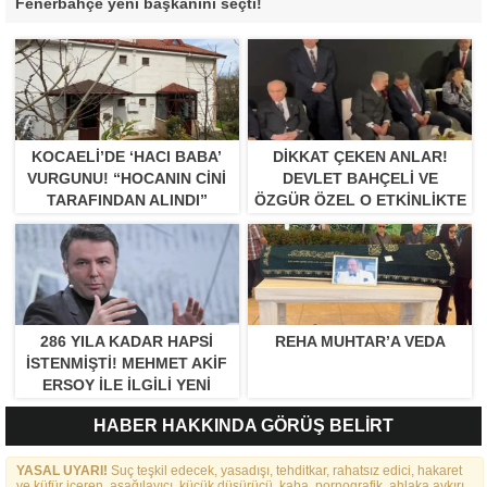
Fenerbahçe yeni başkanını seçti!
KOCAELI’DE ‘HACI BABA’
DIKKAT ÇEKEN ANLAR!
VURGUNU! “HOCANIN CINI
DEVLET BAHÇELI VE
TARAFINDAN ALINDI”
ÖZGÜR ÖZEL O ETKINLIKTE
BIR ARAYA GELDILER
286 YILA KADAR HAPSI
REHA MUHTAR’A VEDA
ISTENMIŞTI! MEHMET AKIF
ERSOY ILE ILGILI YENI
GELIŞME
HABER HAKKINDA GÖRÜŞ BELİRT
YASAL UYARI!
Suç teşkil edecek, yasadışı, tehditkar, rahatsız edici, hakaret
ve küfür içeren, aşağılayıcı, küçük düşürücü, kaba, pornografik, ahlaka aykırı,