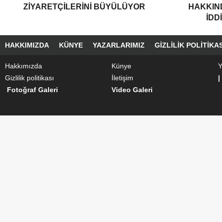
ZIYARETÇILERINI BÜYÜLÜYOR
HAKKIND
İDD
HAKKIMIZDA
KÜNYE
YAZARLARIMIZ
GIZLILIK POLITIKAS
Hakkımızda
Künye
Y
Gizlilik politikası
İletişim
|
Fotoğraf Galeri
Video Galeri