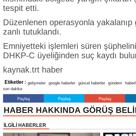
tespit etti.
Düzenlenen operasyonla yakalanıp g
zanlı tutuklandı.
Emniyetteki işlemleri süren şüphelini
DHKP-C üyeliğinden suç kaydı bulund
kaynak.trt haber
Etiketler :
gelişmeler
google haberler
güncel haberler
gündem
haberl
son dakika
Paylaş
Paylaş
Paylaş
HABER HAKKINDA GÖRÜŞ BELİ
İLGİLİ HABERLER