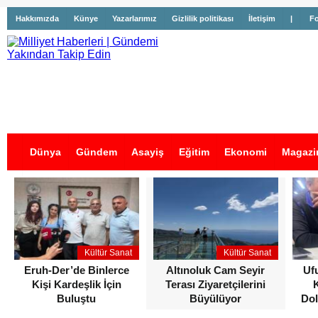
Hakkımızda
Künye
Yazarlarımız
Gizlilik politikası
İletişim
|
Fo
Dünya
Gündem
Asayiş
Eğitim
Ekonomi
Magazi
İş İlanları
Kültür Sanat
Kültür Sanat
Eruh-Der’de Binlerce
Altınoluk Cam Seyir
Uf
Kişi Kardeşlik İçin
Terası Ziyaretçilerini
Buluştu
Büyülüyor
Dol