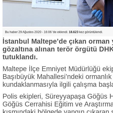
Bu haber 29 Ağustos 2020 - 16:06 'de eklendi.
18.623
kez görüntülendi.
İstanbul Maltepe’de çıkan orman y
gözaltına alınan terör örgütü DH
tutuklandı.
Maltepe İlçe Emniyet Müdürlüğü ekip
Başıbüyük Mahallesi’ndeki ormanlık
kundaklanmasıyla ilgili çalışma başla
Polis ekipleri, Süreyyapaşa Göğüs H
Göğüs Cerrahisi Eğitim ve Araştırm
kısmındaki bölgede yangın çıkaran şü