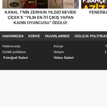
KANAL 7’NİN ZERHUN YILDIZI NEVİDE
FENERBA
ÇİÇEK’E “YILIN EN İYİ ÇIKIŞ YAPAN
KADIN OYUNCUSU” ÖDÜLÜ!
HAKKIMIZDA
KÜNYE
YAZARLARIMIZ
GIZLILIK POLITIKAS
Hakkımızda
Künye
Y
Gizlilik politikası
İletişim
|
Fotoğraf Galeri
Video Galeri