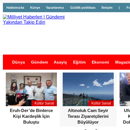
Hakkımızda
Künye
Yazarlarımız
Gizlilik politikası
İletişim
|
Fo
Dünya
Gündem
Asayiş
Eğitim
Ekonomi
Magazi
İş İlanları
Kültür Sanat
Kültür Sanat
Eruh-Der’de Binlerce
Altınoluk Cam Seyir
Uf
Kişi Kardeşlik İçin
Terası Ziyaretçilerini
Buluştu
Büyülüyor
Dol