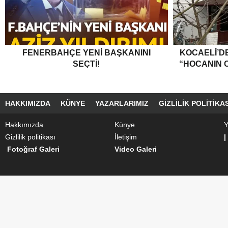
FENERBAHÇE YENI BAŞKANINI
KOCAELI’DE
SEÇTI!
“HOCANIN C
HAKKIMIZDA
KÜNYE
YAZARLARIMIZ
GIZLILIK POLITIKAS
Hakkımızda
Künye
Y
Gizlilik politikası
İletişim
|
Fotoğraf Galeri
Video Galeri