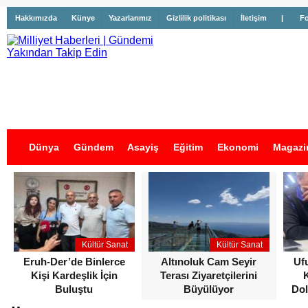
Hakkımızda
Künye
Yazarlarımız
Gizlilik politikası
İletişim
|
Fo
Dünya
Gündem
Asayiş
Eğitim
Ekonomi
Magazi
İş İlanları
Kültür Sanat
Kültür Sanat
Eruh-Der’de Binlerce
Altınoluk Cam Seyir
Uf
Kişi Kardeşlik İçin
Terası Ziyaretçilerini
Buluştu
Büyülüyor
Dol