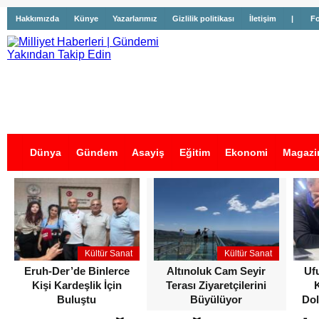
Hakkımızda
Künye
Yazarlarımız
Gizlilik politikası
İletişim
|
Fo
Dünya
Gündem
Asayiş
Eğitim
Ekonomi
Magazi
İş İlanları
Kültür Sanat
Kültür Sanat
Eruh-Der’de Binlerce
Altınoluk Cam Seyir
Uf
Kişi Kardeşlik İçin
Terası Ziyaretçilerini
Buluştu
Büyülüyor
Dol