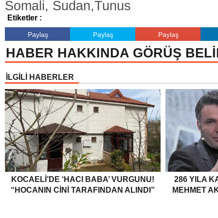
Somali, Sudan,Tunus
Etiketler :
Paylaş
Paylaş
Paylaş
HABER HAKKINDA GÖRÜŞ BELİ
İLGİLİ HABERLER
KOCAELI’DE ‘HACI BABA’ VURGUNU!
286 YILA K
“HOCANIN CINI TARAFINDAN ALINDI”
MEHMET AKI