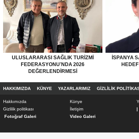
ULUSLARARASI SAĞLIK TURIZMI
İSPANYA S
FEDERASYONU’NDA 2026
HEDEF
DEĞERLENDIRMESI
HAKKIMIZDA
KÜNYE
YAZARLARIMIZ
GIZLILIK POLITIKAS
Hakkımızda
Künye
Y
Gizlilik politikası
İletişim
|
Fotoğraf Galeri
Video Galeri