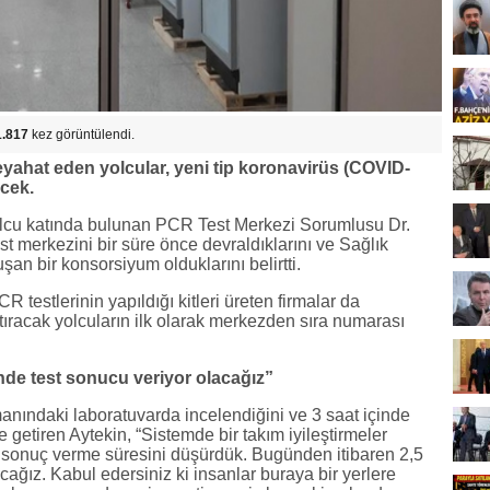
1.817
kez görüntülendi.
ahat eden yolcular, yeni tip koronavirüs (COVID-
ecek.
cu katında bulunan PCR Test Merkezi Sorumlusu Dr.
st merkezini bir süre önce devraldıklarını ve Sağlık
uşan bir konsorsiyum olduklarını belirtti.
 testlerinin yapıldığı kitleri üreten firmalar da
tıracak yolcuların ilk olarak merkezden sıra numarası
nde test sonucu veriyor olacağız”
anındaki laboratuvarda incelendiğini ve 3 saat içinde
le getiren Aytekin, “Sistemde bir takım iyileştirmeler
e sonuç verme süresini düşürdük. Bugünden itibaren 2,5
acağız. Kabul edersiniz ki insanlar buraya bir yerlere