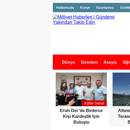
Hakkımızda
Künye
Yazarlarımız
Gizlili
Dünya
Gündem
Asayiş
Eği
İş İlanları
Kültür Sanat
Eruh-Der’de Binlerce
Altın
Kişi Kardeşlik İçin
Terası
Buluştu
B