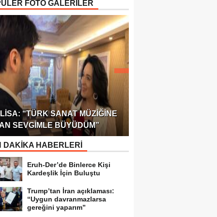
ÜLER FOTO GALERİLER
ÖDÜLÜ!
ULUSLARARASI SAĞL
LISA: “TÜRK SANAT MÜZIĞINE
FEDERASYONU 75 Ü
AN SEVGIMLE BÜYÜDÜM”
TEMSILCILIK VERDI
 DAKİKA HABERLERİ
Eruh-Der’de Binlerce Kişi
Kardeşlik İçin Buluştu
Trump’tan İran açıklaması:
“Uygun davranmazlarsa
gereğini yaparım”