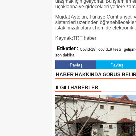
ulaşmak için geliyorlar. Bu işlemleri
uçaklarına ve gidecekleri yerlere zaman
Müjdat Aytekin, Türkiye Cumhuriyeti v
sistemleri üzerinden öğrenebilecekle
ıslak imzalı olarak hem de elektronik or
Kaynak:TRT haber
Etiketler :
Covid-19
covid19 testi
gelişm
son dakika
Paylaş
Paylaş
HABER HAKKINDA GÖRÜŞ BELİ
İLGİLİ HABERLER