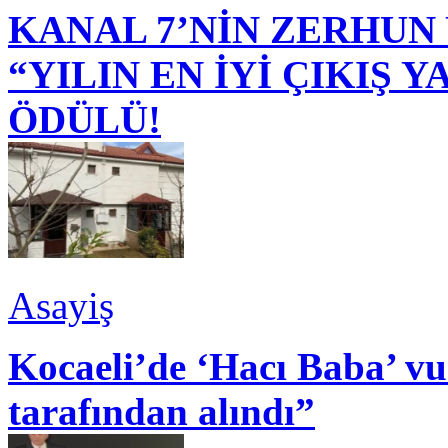
KANAL 7’NİN ZERHUN 
“YILIN EN İYİ ÇIKIŞ
ÖDÜLÜ!
Asayiş
Kocaeli’de ‘Hacı Baba’ v
tarafından alındı”