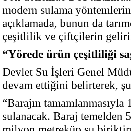
modern sulama yöntemlerinin
açıklamada, bunun da tarımd
çeşitlilik ve çiftçilerin geli
“Yörede ürün çeşitliliği s
Devlet Su İşleri Genel Müdü
devam ettiğini belirterek, şu
“Barajın tamamlanmasıyla 1
sulanacak. Baraj temelden 
milyon metreküp su birikti