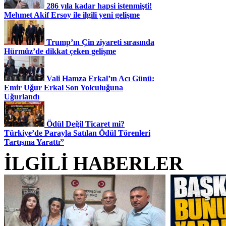
286 yıla kadar hapsi istenmişti!
Mehmet Akif Ersoy ile ilgili yeni gelişme
Trump’ın Çin ziyareti sırasında
Hürmüz’de dikkat çeken gelişme
Vali Hamza Erkal’ın Acı Günü:
Emir Uğur Erkal Son Yolculuğuna
Uğurlandı
Ödül Değil Ticaret mi?
Türkiye’de Parayla Satılan Ödül Törenleri
Tartışma Yarattı”
İLGİLİ HABERLER