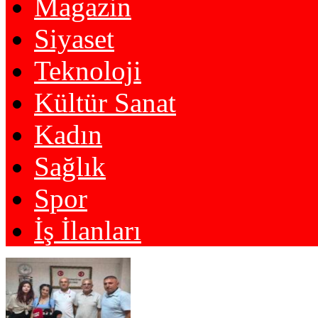
Magazin
Siyaset
Teknoloji
Kültür Sanat
Kadın
Sağlık
Spor
İş İlanları