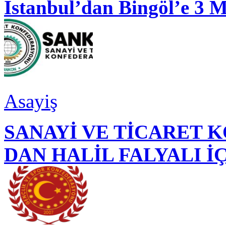
İstanbul’dan Bingöl’e 3 
Asayiş
SANAYİ VE TİCARET
DAN HALİL FALYALI İ