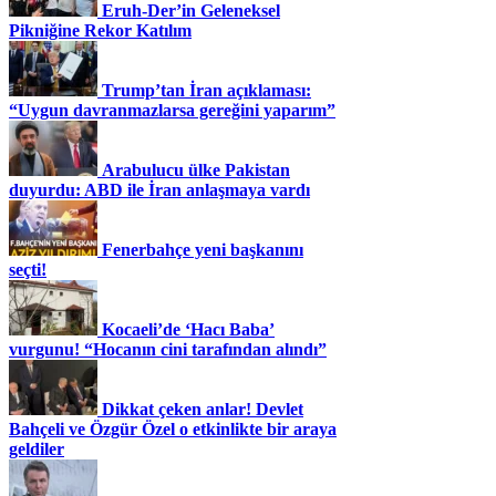
Eruh-Der’in Geleneksel
Pikniğine Rekor Katılım
Trump’tan İran açıklaması:
“Uygun davranmazlarsa gereğini yaparım”
Arabulucu ülke Pakistan
duyurdu: ABD ile İran anlaşmaya vardı
Fenerbahçe yeni başkanını
seçti!
Kocaeli’de ‘Hacı Baba’
vurgunu! “Hocanın cini tarafından alındı”
Dikkat çeken anlar! Devlet
Bahçeli ve Özgür Özel o etkinlikte bir araya
geldiler