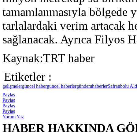
tamamlanmasıyla bölgede ya
tarlalardaki verim artacak h
sağlanacak. Ayrıca Filyos H
Kaynak:TRT haber
Etiketler :
gelişmeler
güncel haber
güncel haberler
gündem
haberler
Safranbolu Ald
Paylaş
Paylaş
Paylaş
Paylaş
Yorum Yaz
HABER HAKKINDA GÖ