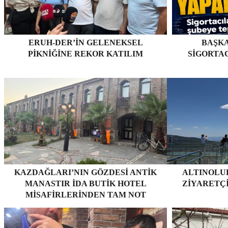
ERUH-DER’IN GELENEKSEL
BAŞKA
PIKNIĞINE REKOR KATILIM
SIGORTA
KAZDAĞLARI’NIN GÖZDESI ANTIK
ALTINOLUK
MANASTIR İDA BUTIK HOTEL
ZIYARETÇ
MISAFIRLERINDEN TAM NOT
ALIYOR