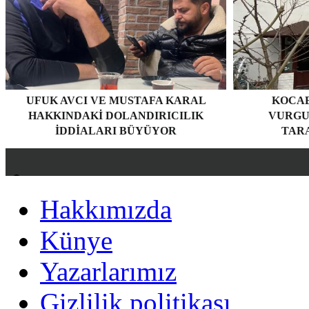
UFUK AVCI VE MUSTAFA KARAL
KOCAE
HAKKINDAKI DOLANDIRICILIK
VURGU
İDDIALARI BÜYÜYOR
TARA
Hakkımızda
Hakkımızda
Künye
Künye
Yazarlarımız
Yazarlarımız
Gizlilik politikası
Gizlilik politikası