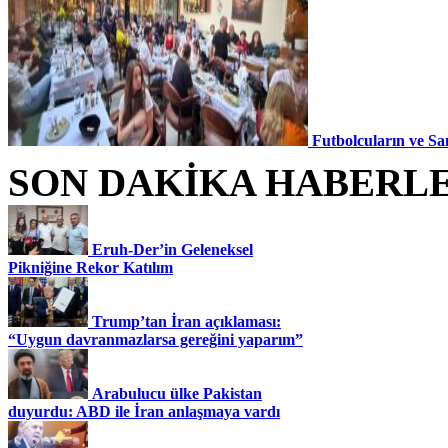
Futbolcuların ve Sa
SON DAKİKA HABERL
Eruh-Der’in Geleneksel
Pikniğine Rekor Katılım
Trump’tan İran açıklaması:
“Uygun davranmazlarsa gereğini yaparım”
Arabulucu ülke Pakistan
duyurdu: ABD ile İran anlaşmaya vardı