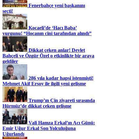
Fenerbahçe yeni başkanını
seçti!
Kocaeli’de ‘Hacı Baba’
vurgunu! “Hocanın cini tarafından alındı”
Dikkat çeken anlar! Devlet
Bahçeli ve Özgür Özel o etkinlikte bir araya
geldiler
286 yıla kadar hapsi istenmişti!
Mehmet Akif Ersoy ile ilgili yeni gelişme
Trump’ın Çin ziyareti sırasında
Hürmüz’de dikkat çeken gelişme
Vali Hamza Erkal’ın Acı Günü:
Emir Uğur Erkal Son Yolculuğuna
Uğurlandı