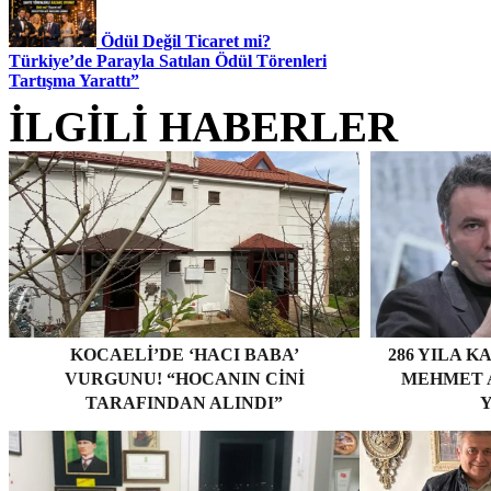
Ödül Değil Ticaret mi?
Türkiye’de Parayla Satılan Ödül Törenleri
Tartışma Yarattı”
İLGİLİ HABERLER
KOCAELI’DE ‘HACI BABA’
286 YILA K
VURGUNU! “HOCANIN CINI
MEHMET A
TARAFINDAN ALINDI”
Y