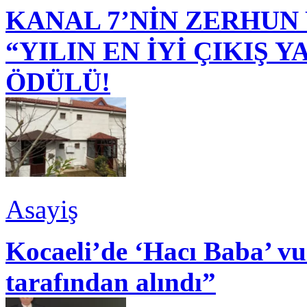
KANAL 7’NİN ZERHUN 
“YILIN EN İYİ ÇIKIŞ
ÖDÜLÜ!
Asayiş
Kocaeli’de ‘Hacı Baba’ v
tarafından alındı”