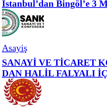
İstanbul’dan Bingöl’e 3 
Asayiş
SANAYİ VE TİCARET
DAN HALİL FALYALI İ