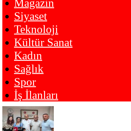
Magazin
Siyaset
Teknoloji
Kültür Sanat
Kadın
Sağlık
Spor
İş İlanları