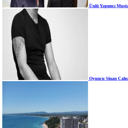
Ünlü Yapımcı Musta
Oyuncu Sinan Çalı