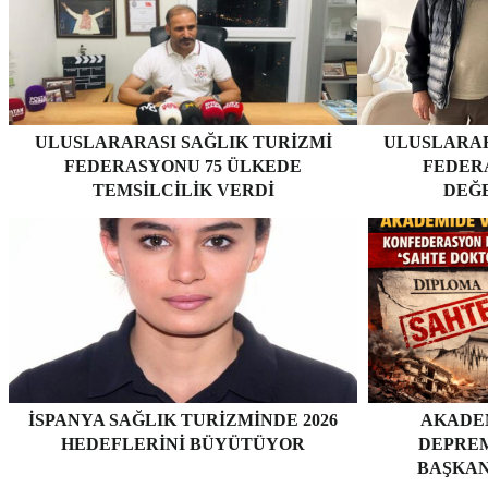
ULUSLARARASI SAĞLIK TURIZMI
ULUSLARAR
FEDERASYONU 75 ÜLKEDE
FEDERA
TEMSILCILIK VERDI
DEĞ
İSPANYA SAĞLIK TURIZMINDE 2026
AKADE
HEDEFLERINI BÜYÜTÜYOR
DEPRE
BAŞKAN