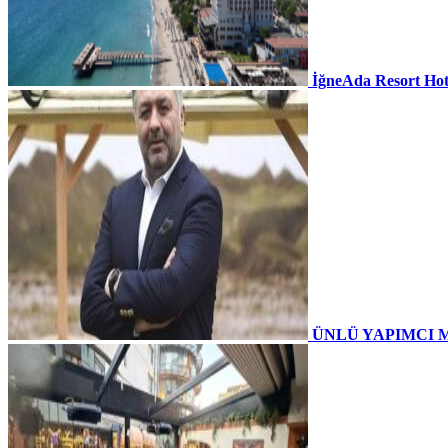
İğneAda Resort Hot
ÜNLÜ YAPIMCI 