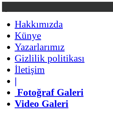
DO
Hakkımızda
Hakkımızda
Künye
Künye
Yazarlarımız
Yazarlarımız
Gizlilik politikası
Gizlilik politikası
İletişim
İletişim
|
|
Fotoğraf Galeri
Fotoğraf Galeri
Video Galeri
Video Galeri