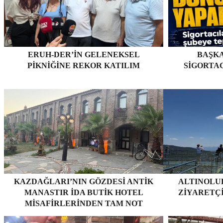
ERUH-DER’IN GELENEKSEL
BAŞKA
PIKNIĞINE REKOR KATILIM
SIGORTA
KAZDAĞLARI’NIN GÖZDESI ANTIK
ALTINOLUK
MANASTIR İDA BUTIK HOTEL
ZIYARETÇ
MISAFIRLERINDEN TAM NOT
ALIYOR