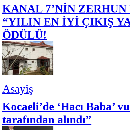
KANAL 7’NİN ZERHUN 
“YILIN EN İYİ ÇIKIŞ
ÖDÜLÜ!
Asayiş
Kocaeli’de ‘Hacı Baba’ v
tarafından alındı”