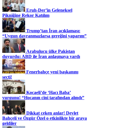
Eruh-Der’in Geleneksel
Pikniğine Rekor Katılım
Trump’tan İran açıklaması:
“Uygun davranmazlarsa gereğini yaparım”
Arabulucu ülke Pakistan
duyurdu: ABD ile İran anlaşmaya vardı
Fenerbahçe yeni başkanını
seçti!
Kocaeli’de ‘Hacı Baba’
vurgunu! “Hocanın cini tarafından alındı”
Dikkat çeken anlar! Devlet
Bahçeli ve Özgür Özel o etkinlikte bir araya
geldiler