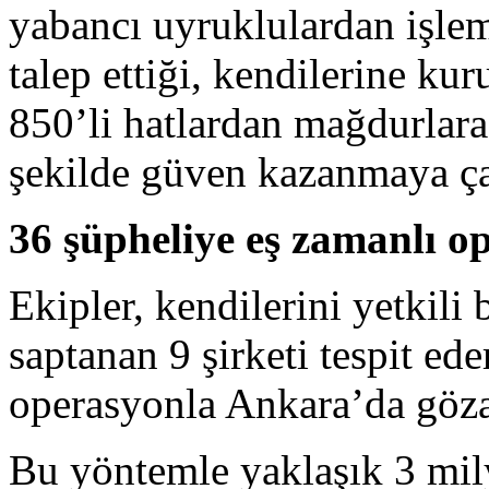
yabancı uyruklulardan işlem 
talep ettiği, kendilerine ku
850’li hatlardan mağdurlara
şekilde güven kazanmaya çalı
36 şüpheliye eş zamanlı o
Ekipler, kendilerini yetkili b
saptanan 9 şirketi tespit ed
operasyonla Ankara’da gözal
Bu yöntemle yaklaşık 3 mily