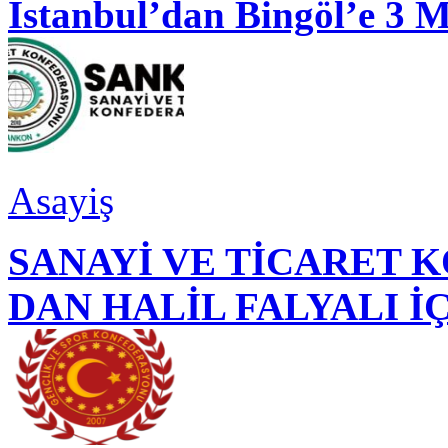
İstanbul’dan Bingöl’e 3 
Asayiş
SANAYİ VE TİCARET
DAN HALİL FALYALI İ