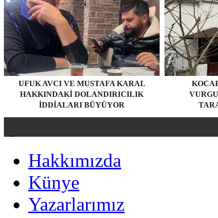
UFUK AVCI VE MUSTAFA KARAL
KOCAE
HAKKINDAKI DOLANDIRICILIK
VURGU
İDDIALARI BÜYÜYOR
TARA
Hakkımızda
Hakkımızda
Künye
Künye
Yazarlarımız
Yazarlarımız