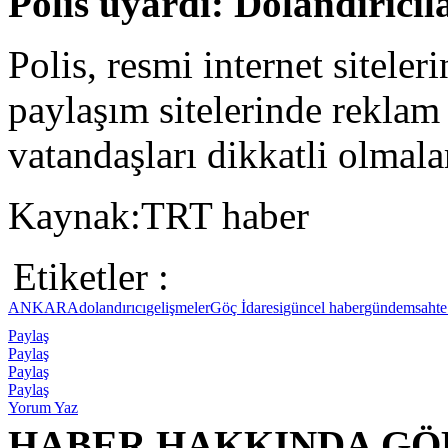
Polis uyardı: Dolandırıcıl
Polis, resmi internet siteleri
paylaşım sitelerinde reklam 
vatandaşları dikkatli olmal
Kaynak:TRT haber
Etiketler :
ANKARA
dolandırıcı
gelişmeler
Göç İdaresi
güncel haber
gündem
sahte
Paylaş
Paylaş
Paylaş
Paylaş
Yorum Yaz
HABER HAKKINDA GÖ