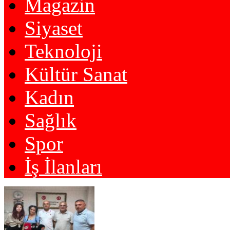
Magazin
Siyaset
Teknoloji
Kültür Sanat
Kadın
Sağlık
Spor
İş İlanları