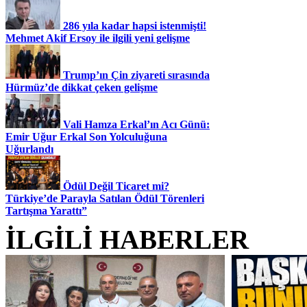
286 yıla kadar hapsi istenmişti!
Mehmet Akif Ersoy ile ilgili yeni gelişme
Trump’ın Çin ziyareti sırasında
Hürmüz’de dikkat çeken gelişme
Vali Hamza Erkal’ın Acı Günü:
Emir Uğur Erkal Son Yolculuğuna
Uğurlandı
Ödül Değil Ticaret mi?
Türkiye’de Parayla Satılan Ödül Törenleri
Tartışma Yarattı”
İLGİLİ HABERLER