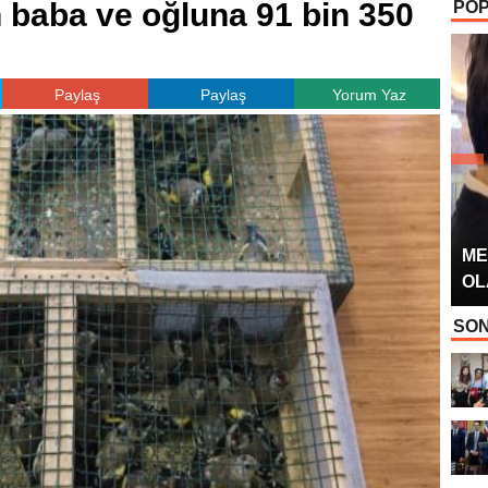
 baba ve oğluna 91 bin 350
POP
OYUNCUSU” 
Paylaş
Paylaş
Yorum Yaz
ME
OL
SON