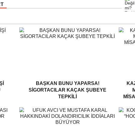
RT
ŞI
BAŞKAN BUNU YAPARSA!
KA
U
SIGORTACILAR KAÇAK ŞUBEYE
TEPKILI
MISA