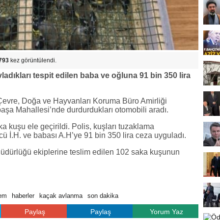
793
kez görüntülendi.
adıkları tespit edilen baba ve oğluna 91 bin 350 lira
Çevre, Doğa ve Hayvanları Koruma Büro Amirliği
paşa Mahallesi’nde durdurdukları otomobili aradı.
 kuşu ele geçirildi. Polis, kuşları tuzaklama
cü İ.H. ve babası A.H’ye 91 bin 350 lira ceza uyguladı.
üdürlüğü ekiplerine teslim edilen 102 saka kuşunun
em
haberler
kaçak avlanma
son dakika
Paylaş
Paylaş
Yorum Yaz