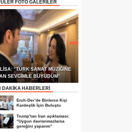
ÜLER FOTO GALERİLER
ÖDÜLÜ!
ULUSLARARASI SAĞL
LISA: “TÜRK SANAT MÜZIĞINE
FEDERASYONU 75 Ü
AN SEVGIMLE BÜYÜDÜM”
TEMSILCILIK VERDI
 DAKİKA HABERLERİ
Eruh-Der’de Binlerce Kişi
Kardeşlik İçin Buluştu
Trump’tan İran açıklaması:
“Uygun davranmazlarsa
gereğini yaparım”