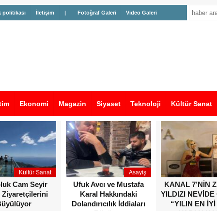
k politikası
İletişim
|
Fotoğraf Galeri
Video Galeri
tim
Ekonomi
Magazin
Siyaset
Teknoloji
Kültür Sanat
Kültür Sanat
Asayiş
oluk Cam Seyir
Ufuk Avcı ve Mustafa
KANAL 7’NİN 
 Ziyaretçilerini
Karal Hakkındaki
YILDIZI NEVİDE
üyülüyor
Dolandırıcılık İddiaları
“YILIN EN İYİ
Büyüyor
YAPAN KA