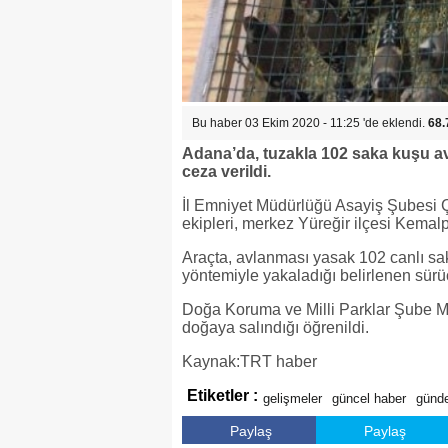
Bu haber 03 Ekim 2020 - 11:25 'de eklendi.
68.
Adana’da, tuzakla 102 saka kuşu avl
ceza verildi.
İl Emniyet Müdürlüğü Asayiş Şubesi 
ekipleri, merkez Yüreğir ilçesi Kemal
Araçta, avlanması yasak 102 canlı saka
yöntemiyle yakaladığı belirlenen sürü
Doğa Koruma ve Milli Parklar Şube M
doğaya salındığı öğrenildi.
Kaynak:TRT haber
Etiketler :
gelişmeler
güncel haber
günd
Paylaş
Paylaş