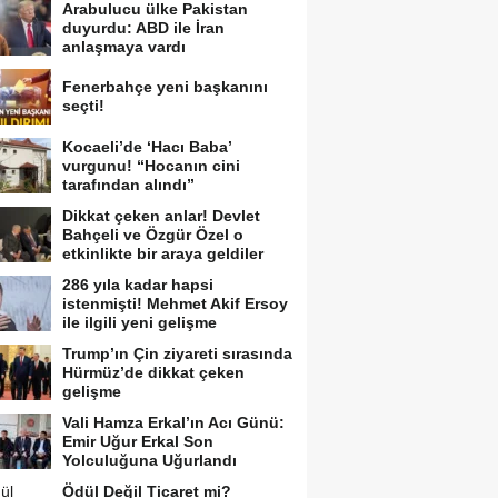
Arabulucu ülke Pakistan
duyurdu: ABD ile İran
anlaşmaya vardı
Fenerbahçe yeni başkanını
seçti!
Kocaeli’de ‘Hacı Baba’
vurgunu! “Hocanın cini
tarafından alındı”
Dikkat çeken anlar! Devlet
Bahçeli ve Özgür Özel o
etkinlikte bir araya geldiler
286 yıla kadar hapsi
istenmişti! Mehmet Akif Ersoy
ile ilgili yeni gelişme
Trump’ın Çin ziyareti sırasında
Hürmüz’de dikkat çeken
gelişme
Vali Hamza Erkal’ın Acı Günü:
Emir Uğur Erkal Son
Yolculuğuna Uğurlandı
Ödül Değil Ticaret mi?