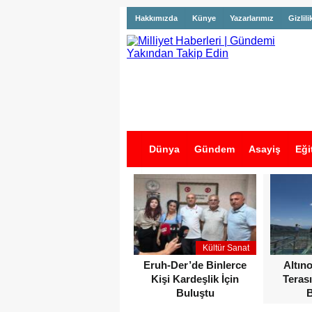
Hakkımızda
Künye
Yazarlarımız
Gizlili
Dünya
Gündem
Asayiş
Eği
İş İlanları
Kültür Sanat
Eruh-Der’de Binlerce
Altın
Kişi Kardeşlik İçin
Terası
Buluştu
B