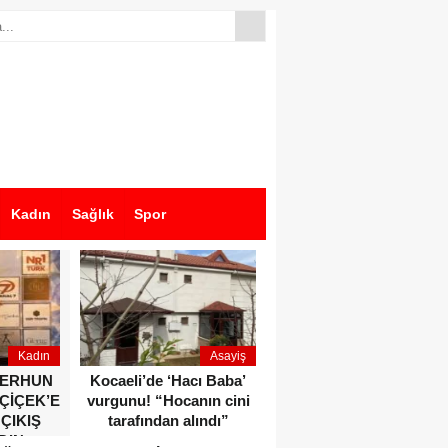
Kadın
Sağlık
Spor
Kadın
Asayiş
Ekonomi
ZERHUN
Kocaeli’de ‘Hacı Baba’
Dikkat çeken anlar!
 ÇİÇEK’E
vurgunu! “Hocanın cini
Devlet Bahçeli ve Özgür
 ÇIKIŞ
tarafından alındı”
Özel o etkinlikte bir
DIN
araya geldiler