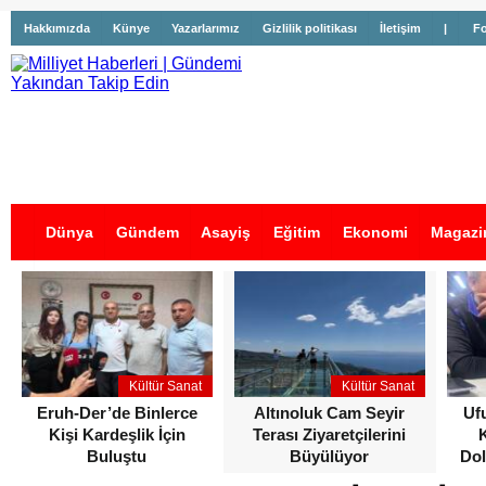
Hakkımızda
Künye
Yazarlarımız
Gizlilik politikası
İletişim
|
Fo
Dünya
Gündem
Asayiş
Eğitim
Ekonomi
Magazi
İş İlanları
Kültür Sanat
Kültür Sanat
Eruh-Der’de Binlerce
Altınoluk Cam Seyir
Uf
Kişi Kardeşlik İçin
Terası Ziyaretçilerini
Buluştu
Büyülüyor
Dol