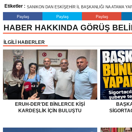
Etiketler :
SANIKON DAN ESKİŞEHİR İL BAŞKANLIĞI NA ATAMA YAP
Paylaş
Paylaş
Paylaş
HABER HAKKINDA GÖRÜŞ BELİ
İLGİLİ HABERLER
ERUH-DER’DE BINLERCE KIŞI
BAŞKA
KARDEŞLIK İÇIN BULUŞTU
SIGORTA