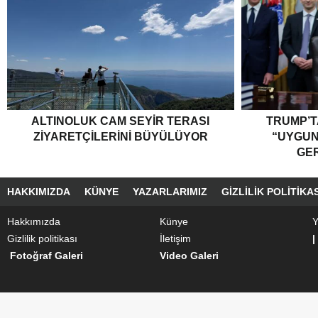
ALTINOLUK CAM SEYIR TERASI
TRUMP’T
ZIYARETÇILERINI BÜYÜLÜYOR
“UYGU
GER
HAKKIMIZDA
KÜNYE
YAZARLARIMIZ
GIZLILIK POLITIKAS
Hakkımızda
Künye
Y
Gizlilik politikası
İletişim
|
Fotoğraf Galeri
Video Galeri