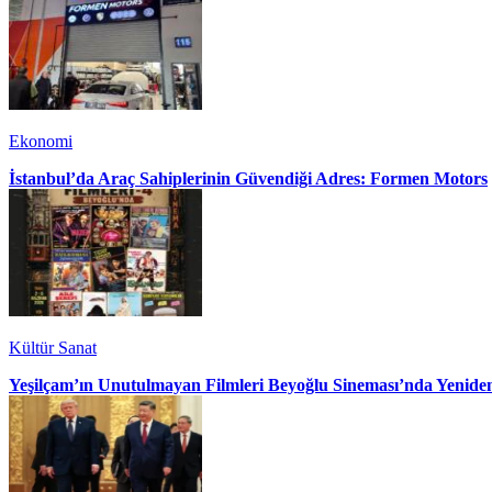
Ekonomi
İstanbul’da Araç Sahiplerinin Güvendiği Adres: Formen Motors
Kültür Sanat
Yeşilçam’ın Unutulmayan Filmleri Beyoğlu Sineması’nda Yenide