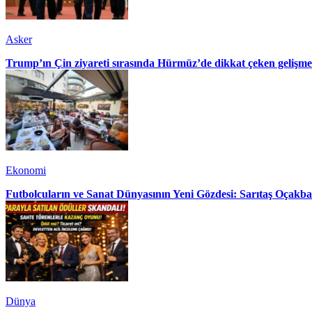
Asker
Trump’ın Çin ziyareti sırasında Hürmüz’de dikkat çeken gelişme
Ekonomi
Futbolcuların ve Sanat Dünyasının Yeni Gözdesi: Sarıtaş Oçakba
Dünya