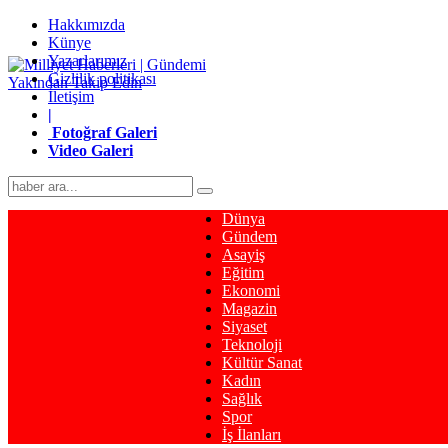
Hakkımızda
Künye
Yazarlarımız
Gizlilik politikası
İletişim
|
Fotoğraf Galeri
Video Galeri
Dünya
Gündem
Asayiş
Eğitim
Ekonomi
Magazin
Siyaset
Teknoloji
Kültür Sanat
Kadın
Sağlık
Spor
İş İlanları