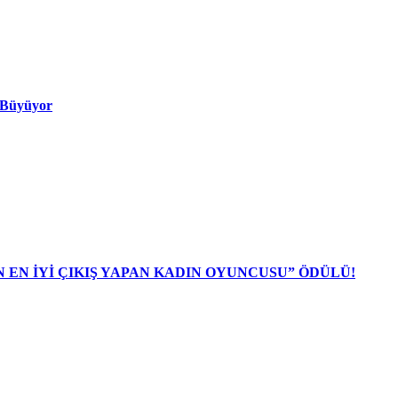
ı Büyüyor
N EN İYİ ÇIKIŞ YAPAN KADIN OYUNCUSU” ÖDÜLÜ!