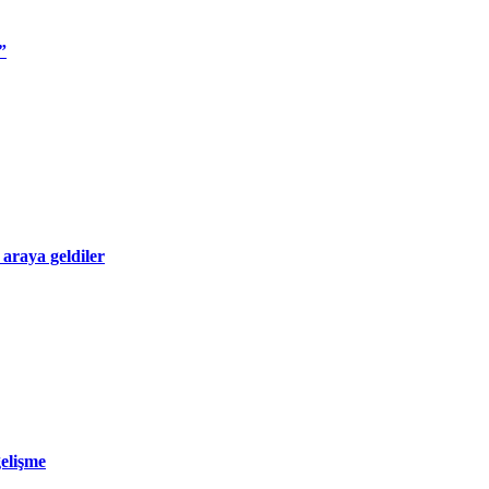
”
 araya geldiler
gelişme