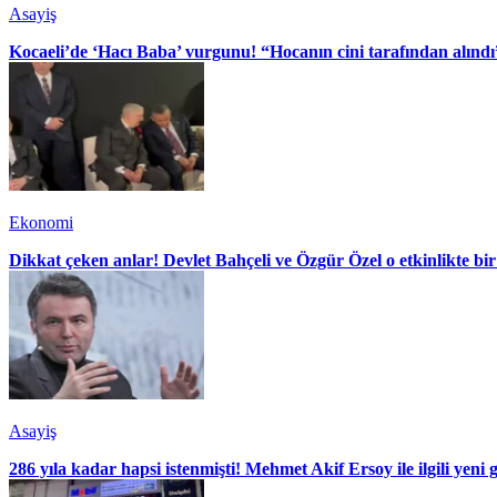
Asayiş
Kocaeli’de ‘Hacı Baba’ vurgunu! “Hocanın cini tarafından alındı
Ekonomi
Dikkat çeken anlar! Devlet Bahçeli ve Özgür Özel o etkinlikte bir
Asayiş
286 yıla kadar hapsi istenmişti! Mehmet Akif Ersoy ile ilgili yeni 