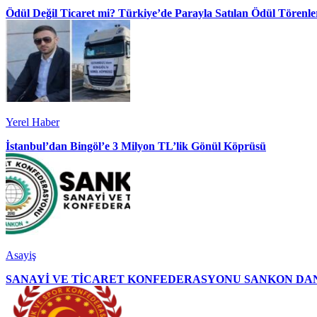
Ödül Değil Ticaret mi? Türkiye’de Parayla Satılan Ödül Törenler
Yerel Haber
İstanbul’dan Bingöl’e 3 Milyon TL’lik Gönül Köprüsü
Asayiş
SANAYİ VE TİCARET KONFEDERASYONU SANKON DAN 