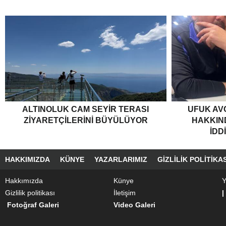
ALTINOLUK CAM SEYIR TERASI
UFUK AV
ZIYARETÇILERINI BÜYÜLÜYOR
HAKKIND
İDD
HAKKIMIZDA
KÜNYE
YAZARLARIMIZ
GIZLILIK POLITIKAS
Hakkımızda
Künye
Y
Gizlilik politikası
İletişim
|
Fotoğraf Galeri
Video Galeri