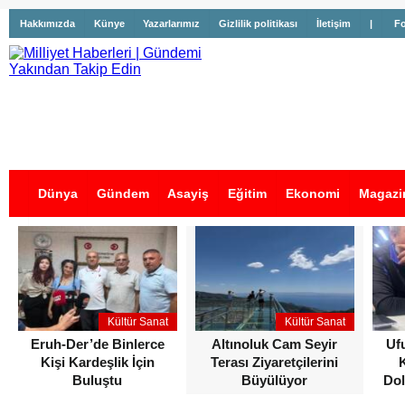
Hakkımızda
Künye
Yazarlarımız
Gizlilik politikası
İletişim
|
Fo
Dünya
Gündem
Asayiş
Eğitim
Ekonomi
Magazi
İş İlanları
Kültür Sanat
Kültür Sanat
Eruh-Der’de Binlerce
Altınoluk Cam Seyir
Uf
Kişi Kardeşlik İçin
Terası Ziyaretçilerini
Buluştu
Büyülüyor
Dol