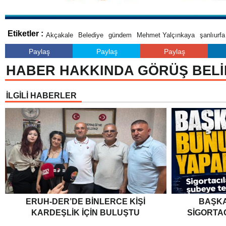
Etiketler :
Akçakale
Belediye
gündem
Mehmet Yalçınkaya
şanlıurfa
Paylaş
Paylaş
Paylaş
HABER HAKKINDA GÖRÜŞ BELİ
İLGİLİ HABERLER
ERUH-DER’DE BINLERCE KIŞI
BAŞKA
KARDEŞLIK İÇIN BULUŞTU
SIGORTA