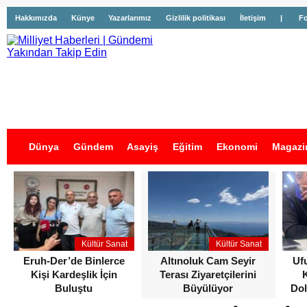
Hakkımızda
Künye
Yazarlarımız
Gizlilik politikası
İletişim
|
Fo
Dünya
Gündem
Asayiş
Eğitim
Ekonomi
Magazi
İş İlanları
Kültür Sanat
Kültür Sanat
Eruh-Der’de Binlerce
Altınoluk Cam Seyir
Uf
Kişi Kardeşlik İçin
Terası Ziyaretçilerini
Buluştu
Büyülüyor
Dol