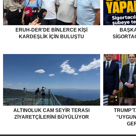
ERUH-DER’DE BINLERCE KIŞI
BAŞKA
KARDEŞLIK İÇIN BULUŞTU
SIGORTA
ALTINOLUK CAM SEYIR TERASI
TRUMP’T
ZIYARETÇILERINI BÜYÜLÜYOR
“UYGU
GER