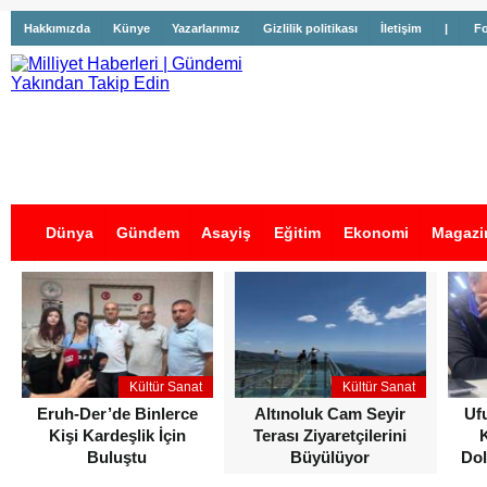
Hakkımızda
Künye
Yazarlarımız
Gizlilik politikası
İletişim
|
Fo
Dünya
Gündem
Asayiş
Eğitim
Ekonomi
Magazi
İş İlanları
Kültür Sanat
Kültür Sanat
Eruh-Der’de Binlerce
Altınoluk Cam Seyir
Uf
Kişi Kardeşlik İçin
Terası Ziyaretçilerini
Buluştu
Büyülüyor
Dol