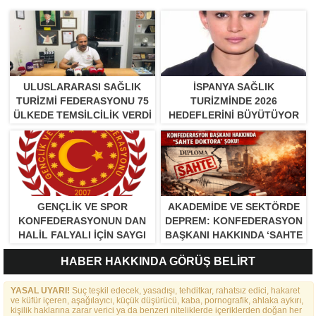
ULUSLARARASI SAĞLIK
İSPANYA SAĞLIK
TURIZMI FEDERASYONU 75
TURIZMINDE 2026
ÜLKEDE TEMSILCILIK VERDI
HEDEFLERINI BÜYÜTÜYOR
GENÇLİK VE SPOR
AKADEMİDE VE SEKTÖRDE
KONFEDERASYONUN DAN
DEPREM: KONFEDERASYON
HALİL FALYALI İÇİN SAYGI
BAŞKANI HAKKINDA ‘SAHTE
MESAJI YAYINLADI
DOKTORA’ ŞOKU!
HABER HAKKINDA GÖRÜŞ BELİRT
YASAL UYARI!
Suç teşkil edecek, yasadışı, tehditkar, rahatsız edici, hakaret
ve küfür içeren, aşağılayıcı, küçük düşürücü, kaba, pornografik, ahlaka aykırı,
kişilik haklarına zarar verici ya da benzeri niteliklerde içeriklerden doğan her