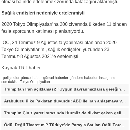
olması halinde ertelenmek zorunda kalacağını aktarmıştı.
Sağlık endişleri nedeniyle ertelenmişti
2020 Tokyo Olimpiyatları’na 200 civarında ülkeden 11 binden
fazla sporcunun katılması planlanıyordu.
IOC, 24 Temmuz-9 Ağustos’ta yapılması planlanan 2020
Tokyo Olimpiyatları’nı, sağlık endişeleri yüzünden 23
Temmuz-8 Ağustos 2021’e ertelemişti.
Kaynak:TRT haber
gelişmeler
güncel haber
güncel haberler
gündem
haberler
instagram
son dakika
Tokyo Olimpiyatları
Trump’tan İran açıklaması: “Uygun davranmazlarsa gereğini yaparım”
Arabulucu ülke Pakistan duyurdu: ABD ile İran anlaşmaya vardı
Trump’ın Çin ziyareti sırasında Hürmüz’de dikkat çeken gelişme
Ödül Değil Ticaret mi? Türkiye’de Parayla Satılan Ödül Törenleri Tartışma Yarattı”