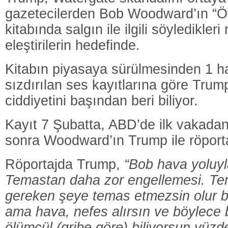
gazetecilerden Bob Woodward’ın “Öf
kitabında salgın ile ilgili söyledikleri
eleştirilerin hedefinde.
Kitabın piyasaya sürülmesinden 1 h
sızdırılan ses kayıtlarına göre Trum
ciddiyetini başından beri biliyor.
Kayıt 7 Şubatta, ABD’de ilk vakadan
sonra Woodward’ın Trump ile röporta
Röportajda Trump,
“Bob hava yoluyl
Temastan daha zor engellemesi. T
gereken şeye temas etmezsin olur b
ama hava, nefes alırsın ve böylece 
ölümcül (gribe göre) biliyorsun yüzd