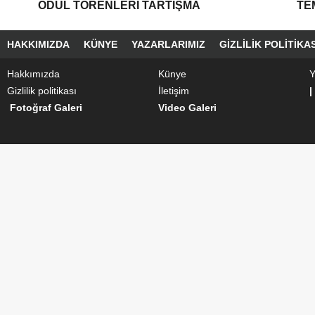
ÖDÜL TÖRENLERI TARTIŞMA
TE
YARATTI”
HAKKIMIZDA
KÜNYE
YAZARLARIMIZ
GIZLILIK POLITIKAS
Hakkımızda
Künye
Y
Gizlilik politikası
İletişim
|
Fotoğraf Galeri
Video Galeri