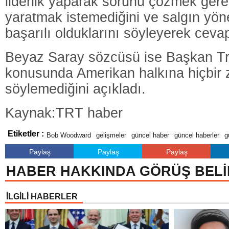
liderlik yaparak sorunu çözmek gerek
yaratmak istemediğini ve salgın yön
başarılı olduklarını söyleyerek cevap
Beyaz Saray sözcüsü ise Başkan Tr
konusunda Amerikan halkına hiçbir
söylemediğini açıkladı.
Kaynak:TRT haber
Etiketler :
Bob Woodward
gelişmeler
güncel haber
güncel haberler
g
Paylaş
Paylaş
Paylaş
HABER HAKKINDA GÖRÜŞ BELİ
İLGİLİ HABERLER