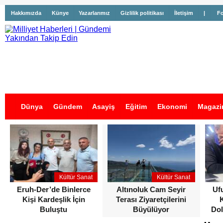
Hakkımızda
Künye
Yazarlarımız
Gizlilik politikası
İletişim
|
Fo
Dünya
Gündem
Asayiş
Eğitim
Ekonomi
Magazi
İş İlanları
Kültür Sanat
Kültür Sanat
Eruh-Der’de Binlerce
Altınoluk Cam Seyir
Uf
Kişi Kardeşlik İçin
Terası Ziyaretçilerini
Buluştu
Büyülüyor
Dol