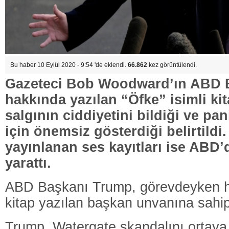
Bu haber 10 Eylül 2020 - 9:54 'de eklendi.
66.862
kez görüntülendi.
Gazeteci Bob Woodward’ın ABD 
hakkında yazılan “Öfke” isimli ki
salgının ciddiyetini bildiği ve p
için önemsiz gösterdiği belirtildi.
yayınlanan ses kayıtları ise ABD’
yarattı.
ABD Başkanı Trump, görevdeyken h
kitap yazılan başkan unvanına sahip
Trump, Watergate skandalını ortaya