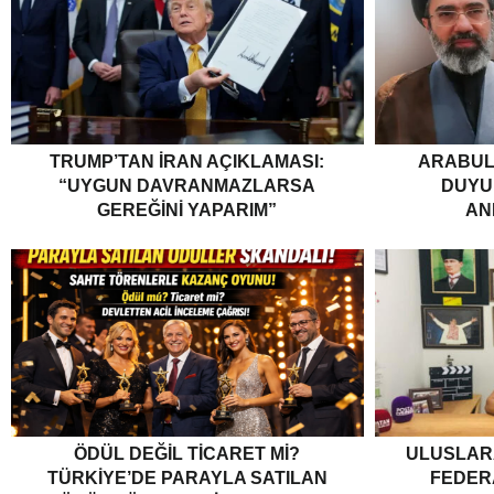
TRUMP’TAN İRAN AÇIKLAMASI:
ARABUL
“UYGUN DAVRANMAZLARSA
DUYUR
GEREĞINI YAPARIM”
AN
ÖDÜL DEĞIL TICARET MI?
ULUSLARA
TÜRKIYE’DE PARAYLA SATILAN
FEDER