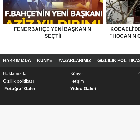
FENERBAHÇE YENI BAŞKANINI
KOCAELI’DE
SEÇTI!
“HOCANIN C
HAKKIMIZDA
KÜNYE
YAZARLARIMIZ
GIZLILIK POLITIKAS
Hakkımızda
Künye
Y
Gizlilik politikası
İletişim
|
Fotoğraf Galeri
Video Galeri