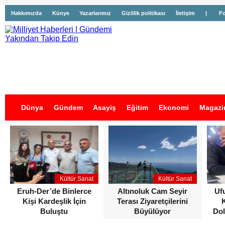
Hakkımızda
Künye
Yazarlarımız
Gizlilik politikası
İletişim
|
Fo
Dünya
Gündem
Asayiş
Eğitim
Ekonomi
Magazi
İş İlanları
Kültür Sanat
Kültür Sanat
Eruh-Der’de Binlerce
Altınoluk Cam Seyir
Uf
Kişi Kardeşlik İçin
Terası Ziyaretçilerini
Buluştu
Büyülüyor
Dol