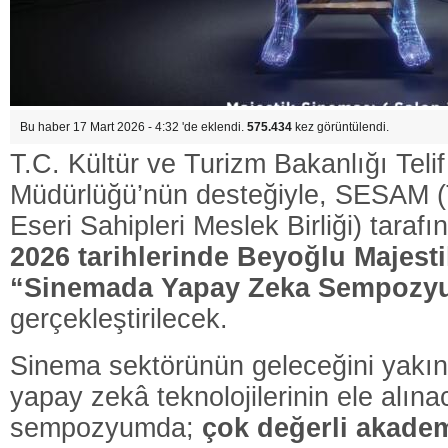
Bu haber 17 Mart 2026 - 4:32 'de eklendi.
575.434
kez görüntülendi.
T.
C.
Kültür
ve
Turizm
Bakanlığı
Teli
Müdürlüğü’nün
desteğiyle,
SESAM (
Eseri
Sahipleri
Meslek
Birliği)
taraf
2026
tarihlerinde
Beyoğlu
Majest
“
Sinemada
Yapay
Zeka
Sempozy
gerçekleştirilecek.
Sinema
sektörünün
geleceğini
yakı
yapay
zekâ
teknolojilerinin
ele
alına
sempozyumda;
çok
değerli
akadem