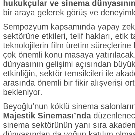
hukukçular
ve
sinema
dünyasını
bir
araya
gelerek
görüş
ve
deneyiml
Sempozyum
kapsamında
yapay
ze
sektörüne
etkileri,
telif
hakları,
etik
t
teknolojilerin
film
üretim
süreçlerine
çok
önemli
konu
masaya
yatırılaca
dünyasının
gelişimi
açısından
büyü
etkinliğin,
sektör
temsilcileri
ile
akad
arasında
önemli
bir
fikir
alışverişi
or
bekleniyor.
Beyoğlu’nun
köklü
sinema
salonlar
Majestik
Sineması’nda
düzenlene
sinema
sektörünün
yanı
sıra
akade
dünyasından
da
yoğun
katılım
olma