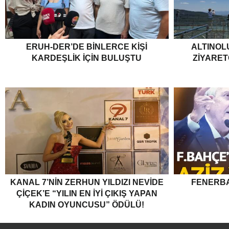
ERUH-DER’DE BINLERCE KIŞI
ALTINOL
KARDEŞLIK İÇIN BULUŞTU
ZIYARET
KANAL 7’NİN ZERHUN YILDIZI NEVİDE
FENERBA
ÇİÇEK’E “YILIN EN İYİ ÇIKIŞ YAPAN
KADIN OYUNCUSU” ÖDÜLÜ!