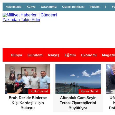
Hakkımızda
Künye
Yazarlarımız
Gizlilik politikası
İletişim
|
Fo
Dünya
Gündem
Asayiş
Eğitim
Ekonomi
Magazi
İş İlanları
Kültür Sanat
Kültür Sanat
Eruh-Der’de Binlerce
Altınoluk Cam Seyir
Uf
Kişi Kardeşlik İçin
Terası Ziyaretçilerini
Buluştu
Büyülüyor
Dol