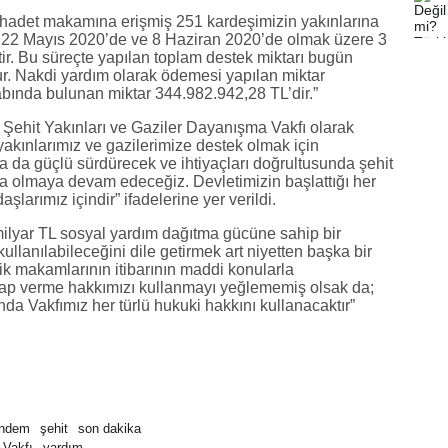
hadet makamına erişmiş 251 kardeşimizin yakınlarına
 22 Mayıs 2020’de ve 8 Haziran 2020’de olmak üzere 3
tir. Bu süreçte yapılan toplam destek miktarı bugün
ur. Nakdi yardım olarak ödemesi yapılan miktar
bında bulunan miktar 344.982.942,28 TL’dir.”
 Şehit Yakınları ve Gaziler Dayanışma Vakfı olarak
kınlarımız ve gazilerimize destek olmak için
a da güçlü sürdürecek ve ihtiyaçları doğrultusunda şehit
da olmaya devam edeceğiz. Devletimizin başlattığı her
arımız içindir” ifadelerine yer verildi.
ilyar TL sosyal yardım dağıtma gücüne sahip bir
ullanılabileceğini dile getirmek art niyetten başka bir
ik makamlarının itibarının maddi konularla
vap verme hakkımızı kullanmayı yeğlememiş olsak da;
da Vakfımız her türlü hukuki hakkını kullanacaktır”
ndem
şehit
son dakika
 Vakfı
yardım