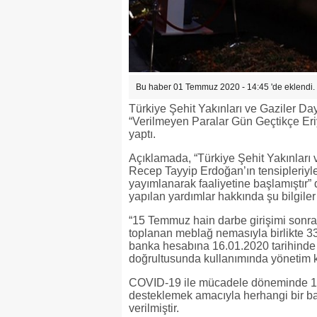
Bu haber 01 Temmuz 2020 - 14:45 'de eklendi.
Türkiye Şehit Yakınları ve Gaziler Da
“Verilmeyen Paralar Gün Geçtikçe Eriy
yaptı.
Açıklamada, “Türkiye Şehit Yakınlar
Recep Tayyip Erdoğan’ın tensipleriyle
yayımlanarak faaliyetine başlamıştır”
yapılan yardımlar hakkında şu bilgiler 
“15 Temmuz hain darbe girişimi son
toplanan meblağ nemasıyla birlikte 33
banka hesabına 16.01.2020 tarihinde y
doğrultusunda kullanımında yönetim k
COVID-19 ile mücadele döneminde 15 
desteklemek amacıyla herhangi bir ba
verilmiştir.