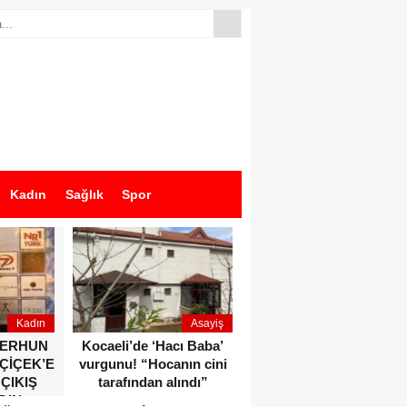
Kadın
Sağlık
Spor
Kadın
Asayiş
Ekonomi
ZERHUN
Kocaeli’de ‘Hacı Baba’
Dikkat çeken anlar!
 ÇİÇEK’E
vurgunu! “Hocanın cini
Devlet Bahçeli ve Özgür
 ÇIKIŞ
tarafından alındı”
Özel o etkinlikte bir
DIN
araya geldiler