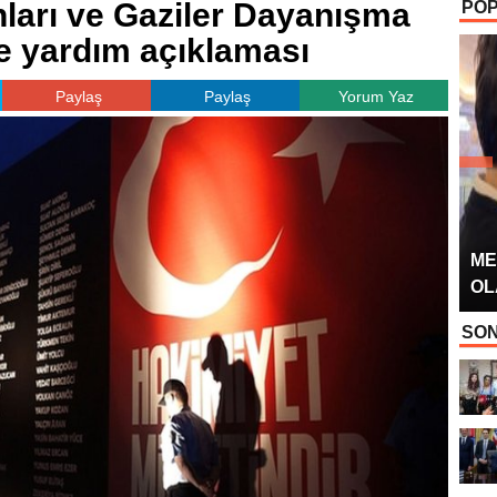
nları ve Gaziler Dayanışma
POP
OYUNCUSU” 
e yardım açıklaması
Paylaş
Paylaş
Yorum Yaz
ME
OL
SON