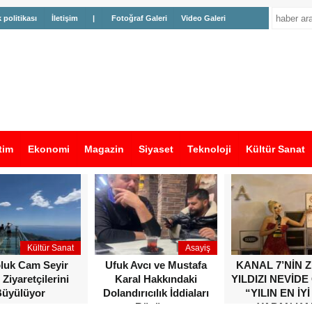
k politikası
İletişim
|
Fotoğraf Galeri
Video Galeri
tim
Ekonomi
Magazin
Siyaset
Teknoloji
Kültür Sanat
Kültür Sanat
Asayiş
oluk Cam Seyir
Ufuk Avcı ve Mustafa
KANAL 7’NİN 
 Ziyaretçilerini
Karal Hakkındaki
YILDIZI NEVİDE
üyülüyor
Dolandırıcılık İddiaları
“YILIN EN İYİ
Büyüyor
YAPAN KA