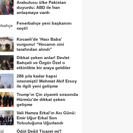
Arabulucu ülke Pakistan
duyurdu: ABD ile İran
anlaşmaya vardı
Fenerbahçe yeni başkanını
seçti!
Kocaeli’de ‘Hacı Baba’
vurgunu! “Hocanın cini
tarafından alındı”
Dikkat çeken anlar! Devlet
Bahçeli ve Özgür Özel o
etkinlikte bir araya geldiler
286 yıla kadar hapsi
istenmişti! Mehmet Akif Ersoy
ile ilgili yeni gelişme
Trump’ın Çin ziyareti sırasında
Hürmüz’de dikkat çeken
gelişme
Vali Hamza Erkal’ın Acı Günü:
Emir Uğur Erkal Son
Yolculuğuna Uğurlandı
Ödül Değil Ticaret mi?