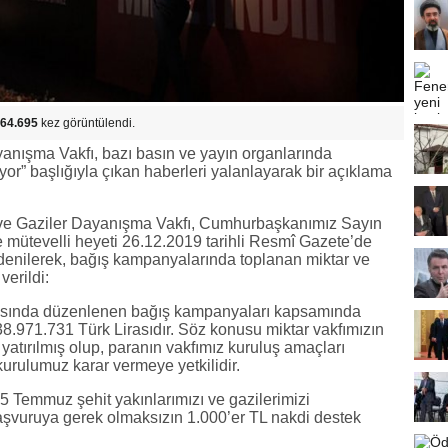
64.695
kez görüntülendi.
yanışma Vakfı, bazı basın ve yayın organlarında
or” başlığıyla çıkan haberleri yalanlayarak bir açıklama
ı ve Gaziler Dayanışma Vakfı, Cumhurbaşkanımız Sayın
 mütevelli heyeti 26.12.2019 tarihli Resmî Gazete’de
 denilerek, bağış kampanyalarında toplanan miktar ve
verildi:
rasında düzenlenen bağış kampanyaları kapsamında
8.971.731 Türk Lirasıdır. Söz konusu miktar vakfımızın
atırılmış olup, paranın vakfımız kuruluş amaçları
urulumuz karar vermeye yetkilidir.
Temmuz şehit yakınlarımızı ve gazilerimizi
şvuruya gerek olmaksızın 1.000’er TL nakdi destek