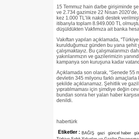
15 Temmuz hain darbe girişiminde şe
ve 2.734 gazimize 22 Nisan 2020’de,
kez 1.000 TL’lik nakdi destek verilmiş
itibarıyla toplam 8.949.000 TL olmuşt
düşüldükten Vakfımıza ait banka hesa
Vakıftan yapılan açıklamada, “Türkiye
kurulduğumuz günden bu yana şehit ya
çalışmaktayız. Bu çalışmalarımızı dah
yakınlarımızın ve gazilerimizin yanın
kampanya son kuruşuna kadar vatandaşl
Açıklamada son olarak, “Senede 55 m
devletin 345 milyonu farklı amaçlarla k
şekilde açıklanamaz. Şehitlik ve gazil
yıpratılmaması için şimdiye değin ce
bundan sonra her yalan haber karşısın
denildi.
habertürk
Etiketler :
BAĞIŞ
gazi
güncel haber
gü
Türkiye Şehit Yakınları ve Gaziler Dayanışma