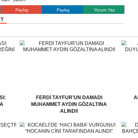
Paylaş
Paylaş
Yorum Yaz
RT
I:
FERDI TAYFUR’UN DAMADI
A
A
MUHAMMET AYDIN GÖZALTINA
ALINDI!