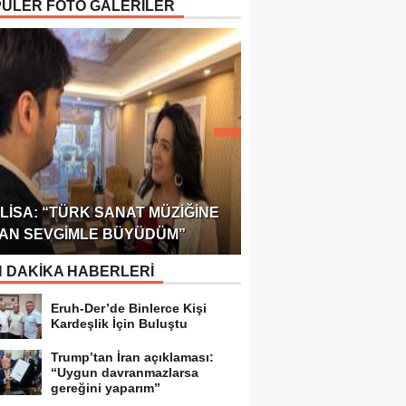
ÜLER FOTO GALERİLER
ÖDÜLÜ!
ULUSLARARASI SAĞL
LISA: “TÜRK SANAT MÜZIĞINE
FEDERASYONU 75 Ü
AN SEVGIMLE BÜYÜDÜM”
TEMSILCILIK VERDI
 DAKİKA HABERLERİ
Eruh-Der’de Binlerce Kişi
Kardeşlik İçin Buluştu
Trump’tan İran açıklaması:
“Uygun davranmazlarsa
gereğini yaparım”