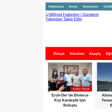
Hakkımızda
Künye
Yazarlarımız
Gizlili
Dünya
Gündem
Asayiş
Eği
İş İlanları
Kültür Sanat
Eruh-Der’de Binlerce
Altın
Kişi Kardeşlik İçin
Terası
Buluştu
B