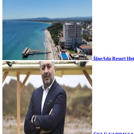
İğneAda Resort Hot