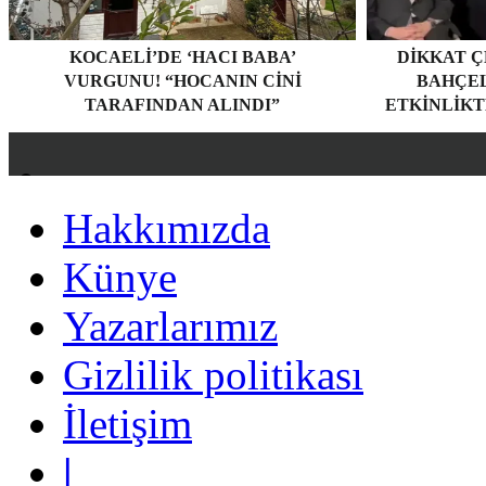
KOCAELI’DE ‘HACI BABA’
DIKKAT Ç
VURGUNU! “HOCANIN CINI
BAHÇEL
TARAFINDAN ALINDI”
ETKINLIKT
Hakkımızda
Hakkımızda
Künye
Künye
Yazarlarımız
Yazarlarımız
Gizlilik politikası
Gizlilik politikası
İletişim
İletişim
|
|