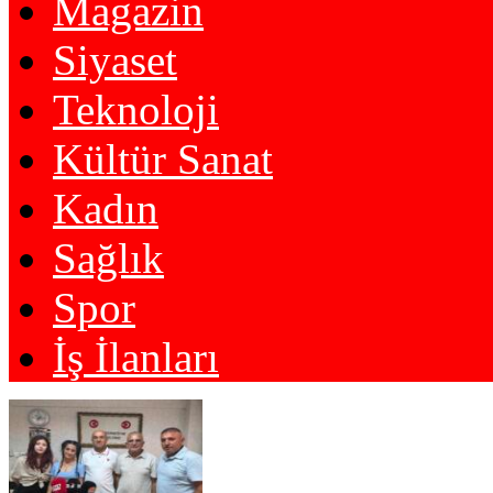
Magazin
Siyaset
Teknoloji
Kültür Sanat
Kadın
Sağlık
Spor
İş İlanları