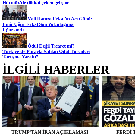
Hürmüz’de dikkat çeken gelişme
Vali Hamza Erkal’ın Acı Günü:
Emir Uğur Erkal Son Yolculuğuna
Uğurlandı
Ödül Değil Ticaret mi?
Türkiye’de Parayla Satılan Ödül Törenleri
Tartışma Yarattı”
İLGİLİ HABERLER
TRUMP’TAN İRAN AÇIKLAMASI:
FERDI 