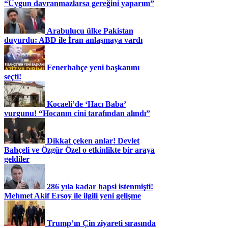
“Uygun davranmazlarsa gereğini yaparım”
Arabulucu ülke Pakistan
duyurdu: ABD ile İran anlaşmaya vardı
Fenerbahçe yeni başkanını
seçti!
Kocaeli’de ‘Hacı Baba’
vurgunu! “Hocanın cini tarafından alındı”
Dikkat çeken anlar! Devlet
Bahçeli ve Özgür Özel o etkinlikte bir araya
geldiler
286 yıla kadar hapsi istenmişti!
Mehmet Akif Ersoy ile ilgili yeni gelişme
Trump’ın Çin ziyareti sırasında