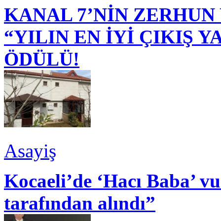
KANAL 7’NİN ZERHUN 
“YILIN EN İYİ ÇIKIŞ
ÖDÜLÜ!
Asayiş
Kocaeli’de ‘Hacı Baba’ v
tarafından alındı”