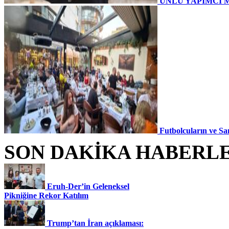
ÜNLÜ YAPIMCI 
Futbolcuların ve Sa
SON DAKİKA HABERL
Eruh-Der’in Geleneksel
Pikniğine Rekor Katılım
Trump’tan İran açıklaması: