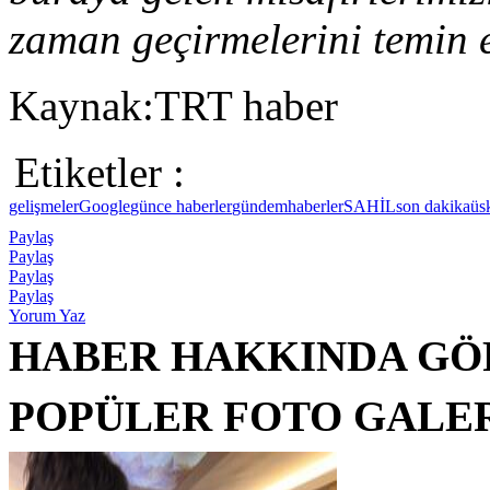
zaman geçirmelerini temin e
Kaynak:TRT haber
Etiketler :
gelişmeler
Google
günce haberler
gündem
haberler
SAHİL
son dakika
üs
Paylaş
Paylaş
Paylaş
Paylaş
Yorum Yaz
HABER HAKKINDA GÖ
POPÜLER FOTO GALE