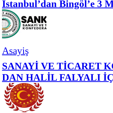
İstanbul’dan Bingöl’e 3 
Asayiş
SANAYİ VE TİCARET
DAN HALİL FALYALI İ