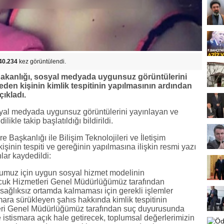
40.234
kez görüntülendi.
Bakanlığı, sosyal medyada uygunsuz görüntülerini
den kişinin kimlik tespitinin yapılmasının ardından
ıkladı.
syal medyada uygunsuz görüntülerini yayınlayan ve
ikle takip başlatıldığı bildirildi.
Başkanlığı ile Bilişim Teknolojileri ve İletişim
işinin tespiti ve gereğinin yapılmasına ilişkin resmi yazı
lar kaydedildi:
umuz için uygun sosyal hizmet modelinin
ocuk Hizmetleri Genel Müdürlüğümüz tarafından
ğlıksız ortamda kalmaması için gerekli işlemler
mara sürükleyen şahıs hakkında kimlik tespitinin
eri Genel Müdürlüğümüz tarafından suç duyurusunda
 istismara açık hale getirecek, toplumsal değerlerimizin