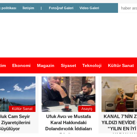
k politikası
İletişim
|
Fotoğraf Galeri
Video Galeri
tim
Ekonomi
Magazin
Siyaset
Teknoloji
Kültür Sanat
Kültür Sanat
Asayiş
oluk Cam Seyir
Ufuk Avcı ve Mustafa
KANAL 7’NİN 
 Ziyaretçilerini
Karal Hakkındaki
YILDIZI NEVİDE
üyülüyor
Dolandırıcılık İddiaları
“YILIN EN İYİ
Büyüyor
YAPAN KA