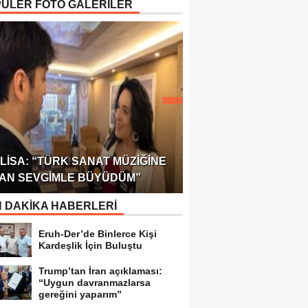
ÜLER FOTO GALERİLER
ÖDÜLÜ!
ULUSLARARASI SAĞL
LISA: “TÜRK SANAT MÜZIĞINE
FEDERASYONU 75 Ü
AN SEVGIMLE BÜYÜDÜM”
TEMSILCILIK VERDI
 DAKİKA HABERLERİ
Eruh-Der’de Binlerce Kişi
Kardeşlik İçin Buluştu
Trump’tan İran açıklaması:
“Uygun davranmazlarsa
gereğini yaparım”