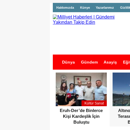
Hakkımızda
Künye
Yazarlarımız
Gizlili
Dünya
Gündem
Asayiş
Eği
İş İlanları
Kültür Sanat
Eruh-Der’de Binlerce
Altın
Kişi Kardeşlik İçin
Terası
Buluştu
B