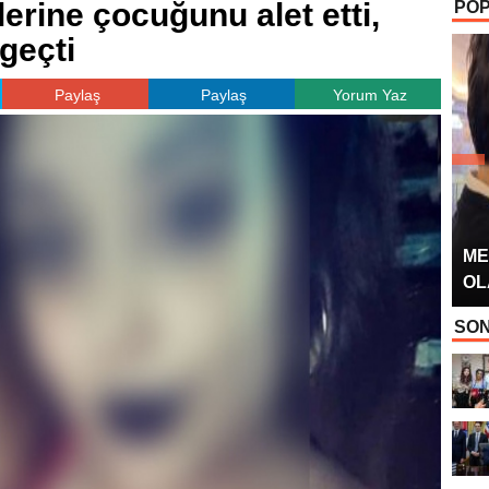
rine çocuğunu alet etti,
POP
OYUNCUSU” 
geçti
Paylaş
Paylaş
Yorum Yaz
ME
OL
SON