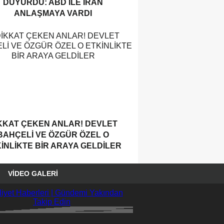
DUYURDU: ABD ILE İRAN
ANLAŞMAYA VARDI
KKAT ÇEKEN ANLAR! DEVLET
BAHÇELI VE ÖZGÜR ÖZEL O
INLIKTE BIR ARAYA GELDILER
VIDEO GALERI