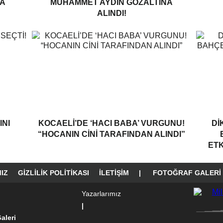
A
MUHAMMET AYDIN GÖZALTINA
ALINDI!
NI
KOCAELI’DE ‘HACI BABA’ VURGUNU!
DI
“HOCANIN CINI TARAFINDAN ALINDI”
ETK
IZ
GIZLILIK POLITIKASI
İLETIŞIM
|
FOTOĞRAF GALERI
Yazarlarımız
|
aleri