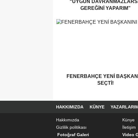
“UYGUN DAVRANMAZLARS
GEREĞINI YAPARIM”
FENERBAHÇE YENI BAŞKANI
SEÇTI!
HAKKIMIZDA
KÜNYE
YAZARLARIM
Hakkımızda
Künye
Gizlilik politikası
İletişim
Fotoğraf Galeri
Video G