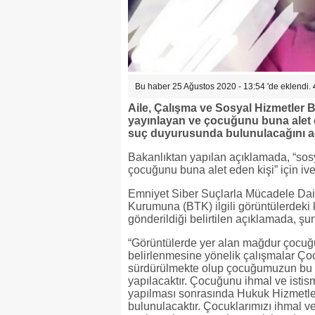
Bu haber 25 Ağustos 2020 - 13:54 'de eklendi.
Aile, Çalışma ve Sosyal Hizmetler 
yayınlayan ve çocuğunu buna alet e
suç duyurusunda bulunulacağını aç
Bakanlıktan yapılan açıklamada, “so
çocuğunu buna alet eden kişi” için ivedil
Emniyet Siber Suçlarla Mücadele Daire 
Kurumuna (BTK) ilgili görüntülerdeki k
gönderildiği belirtilen açıklamada, şun
“Görüntülerde yer alan mağdur çocuğ
belirlenmesine yönelik çalışmalar Ç
sürdürülmekte olup çocuğumuzun bu sa
yapılacaktır. Çocuğunu ihmal ve istis
yapılması sonrasında Hukuk Hizmetl
bulunulacaktır. Çocuklarımızı ihmal ve