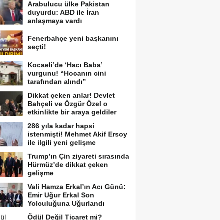
Arabulucu ülke Pakistan
duyurdu: ABD ile İran
anlaşmaya vardı
Fenerbahçe yeni başkanını
seçti!
Kocaeli’de ‘Hacı Baba’
vurgunu! “Hocanın cini
tarafından alındı”
Dikkat çeken anlar! Devlet
Bahçeli ve Özgür Özel o
etkinlikte bir araya geldiler
286 yıla kadar hapsi
istenmişti! Mehmet Akif Ersoy
ile ilgili yeni gelişme
Trump’ın Çin ziyareti sırasında
Hürmüz’de dikkat çeken
gelişme
Vali Hamza Erkal’ın Acı Günü:
Emir Uğur Erkal Son
Yolculuğuna Uğurlandı
Ödül Değil Ticaret mi?