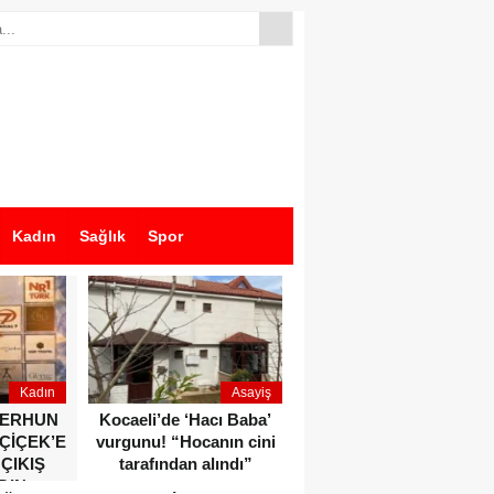
Kadın
Sağlık
Spor
Kadın
Asayiş
Ekonomi
ZERHUN
Kocaeli’de ‘Hacı Baba’
Dikkat çeken anlar!
 ÇİÇEK’E
vurgunu! “Hocanın cini
Devlet Bahçeli ve Özgür
 ÇIKIŞ
tarafından alındı”
Özel o etkinlikte bir
DIN
araya geldiler