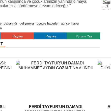
umun karşısında ve çocuklarımızın yanında olmaya,
ışmalarımızı sürdürmeye devam edeceğiz.”
er Bakanlığı
gelişmeler
google haberler
güncel haber
ka
Paylaş
Paylaş
Yorum Yaz
RT
I:
FERDI TAYFUR’UN DAMADI
A