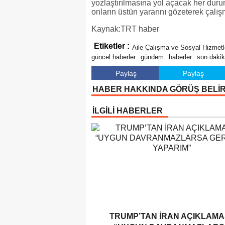
yozlaştırılmasına yol açacak her dur
onların üstün yararını gözeterek çal
Kaynak:TRT haber
Etiketler :
Aile Çalışma ve Sosyal Hizmetl
güncel haberler
gündem
haberler
son daki
Paylaş
Paylaş
HABER HAKKINDA GÖRÜŞ BELİ
İLGİLİ HABERLER
TRUMP’TAN İRAN AÇIKLAMAS