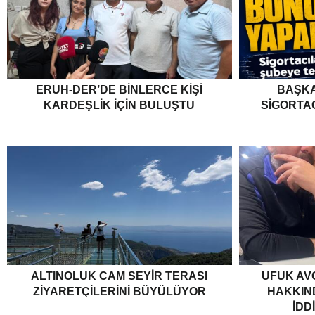
ERUH-DER’DE BINLERCE KIŞI
BAŞKA
KARDEŞLIK İÇIN BULUŞTU
SIGORTA
ALTINOLUK CAM SEYIR TERASI
UFUK AV
ZIYARETÇILERINI BÜYÜLÜYOR
HAKKIND
İDD