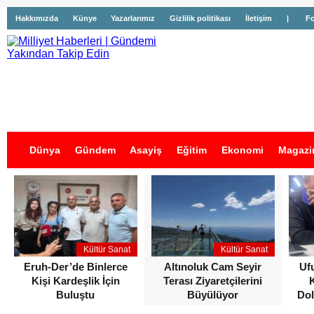
Hakkımızda
Künye
Yazarlarımız
Gizlilik politikası
İletişim
|
Fo
Dünya
Gündem
Asayiş
Eğitim
Ekonomi
Magazi
İş İlanları
Kültür Sanat
Kültür Sanat
Eruh-Der’de Binlerce
Altınoluk Cam Seyir
Uf
Kişi Kardeşlik İçin
Terası Ziyaretçilerini
Buluştu
Büyülüyor
Dol