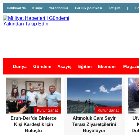
Hakkımızda
Künye
Yazarlarımız
Gizlilik politikası
İletişim
|
Fo
Dünya
Gündem
Asayiş
Eğitim
Ekonomi
Magazi
İş İlanları
Kültür Sanat
Kültür Sanat
Eruh-Der’de Binlerce
Altınoluk Cam Seyir
Uf
Kişi Kardeşlik İçin
Terası Ziyaretçilerini
Buluştu
Büyülüyor
Dol