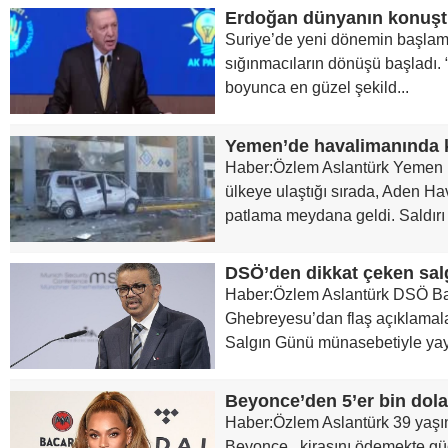
Suriye’de yeni dönemin başlam
sığınmacıların dönüşü başladı. “
boyunca en güzel şekild...
Yemen’de havalimanında 
Haber:Özlem Aslantürk Yemen h
ülkeye ulaştığı sırada, Aden Ha
patlama meydana geldi. Saldırı 
DSÖ’den dikkat çeken sal
Haber:Özlem Aslantürk DSÖ B
Ghebreyesu’dan flaş açıklamalar
Salgın Günü münasebetiyle yayı
Beyonce’den 5’er bin dolar
Haber:Özlem Aslantürk 39 yaşın
Beyonce, kirasını ödemekte gü