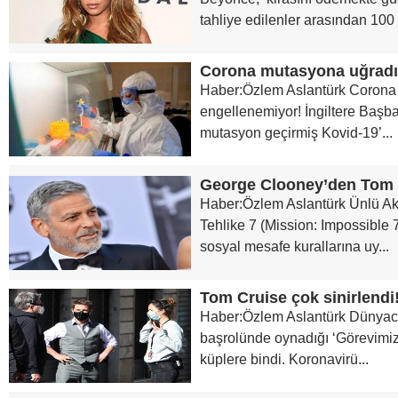
tahliye edilenler arasından 100 k
Corona mutasyona uğradı! 
Haber:Özlem Aslantürk Corona
engellenemiyor! İngiltere Başb
mutasyon geçirmiş Kovid-19’...
George Clooney’den Tom C
Haber:Özlem Aslantürk Ünlü Ak
Tehlike 7 (Mission: Impossible 7
sosyal mesafe kurallarına uy...
Tom Cruise çok sinirlendi
Haber:Özlem Aslantürk Dünyac
başrolünde oynadığı ‘Görevimiz 
küplere bindi. Koronavirü...