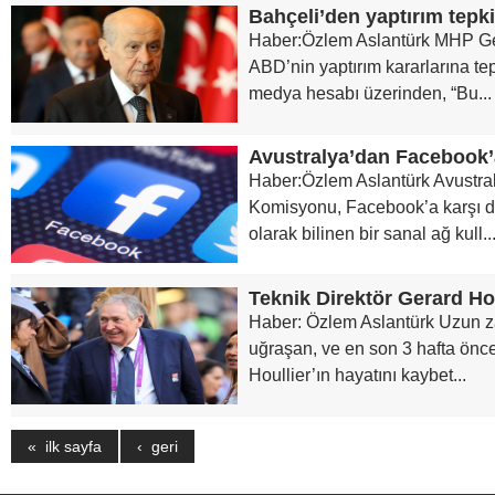
Bahçeli’den yaptırım tepki
Haber:Özlem Aslantürk MHP Ge
ABD’nin yaptırım kararlarına tep
medya hesabı üzerinden, “Bu...
Avustralya’dan Facebook’
Haber:Özlem Aslantürk Avustra
Komisyonu, Facebook’a karşı d
olarak bilinen bir sanal ağ kull..
Teknik Direktör Gerard Hou
Haber: Özlem Aslantürk Uzun za
uğraşan, ve en son 3 hafta önce
Houllier’ın hayatını kaybet...
« ilk sayfa
‹ geri