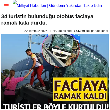
34 turistin bulunduğu otobüs faciaya
ramak kala durdu.
22 Temmuz 2025 - 11:19 'de eklendi.
654.369
kez görüntülendi.