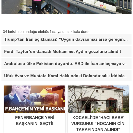
34 turistin bulunduğu otobüs faciaya ramak kala durdu
Trump’tan İran açıklaması: “Uygun davranmazlarsa gereğini yaparım”
Ferdi Tayfur’un damadı Muhammet Aydın gözaltına alındı!
Arabulucu ülke Pakistan duyurdu: ABD ile İran anlaşmaya vardı
Ufuk Avcı ve Mustafa Karal Hakkındaki Dolandırıcılık İddiaları Büyüyor
FENERBAHÇE YENI
KOCAELI’DE ‘HACI BABA’
BAŞKANINI SEÇTI!
VURGUNU! “HOCANIN CINI
TARAFINDAN ALINDI”