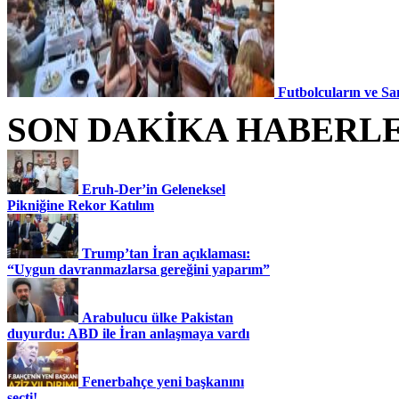
Futbolcuların ve Sa
SON DAKİKA HABERL
Eruh-Der’in Geleneksel
Pikniğine Rekor Katılım
Trump’tan İran açıklaması:
“Uygun davranmazlarsa gereğini yaparım”
Arabulucu ülke Pakistan
duyurdu: ABD ile İran anlaşmaya vardı
Fenerbahçe yeni başkanını
seçti!