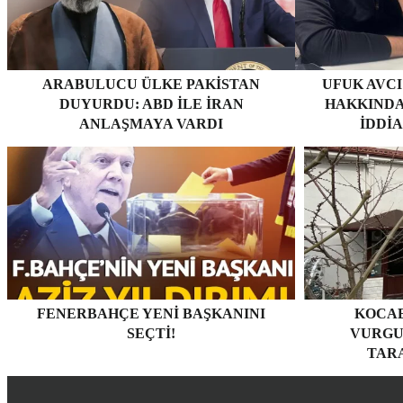
ARABULUCU ÜLKE PAKISTAN
UFUK AVCI
DUYURDU: ABD ILE İRAN
HAKKINDA
ANLAŞMAYA VARDI
İDDI
FENERBAHÇE YENI BAŞKANINI
KOCAE
SEÇTI!
VURGU
TARA