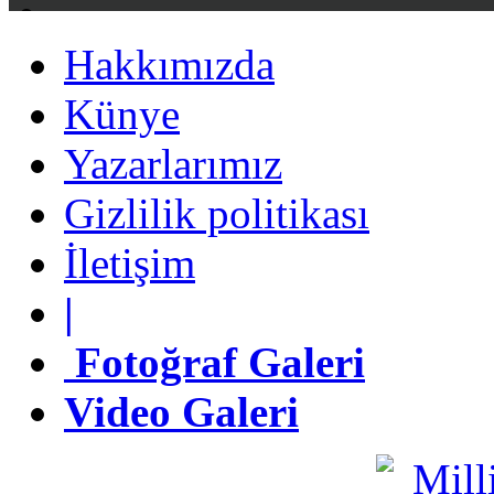
Hakkımızda
Hakkımızda
Künye
Künye
Yazarlarımız
Yazarlarımız
Gizlilik politikası
Gizlilik politikası
İletişim
İletişim
|
|
Fotoğraf Galeri
Fotoğraf Galeri
Video Galeri
Video Galeri