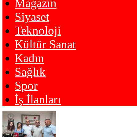
Magazin
Siyaset
Teknoloji
Kültür Sanat
Kadın
Sağlık
Spor
İş İlanları