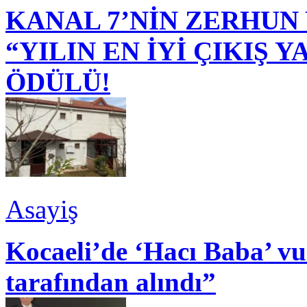
KANAL 7’NİN ZERHUN 
“YILIN EN İYİ ÇIKIŞ
ÖDÜLÜ!
Asayiş
Kocaeli’de ‘Hacı Baba’ v
tarafından alındı”