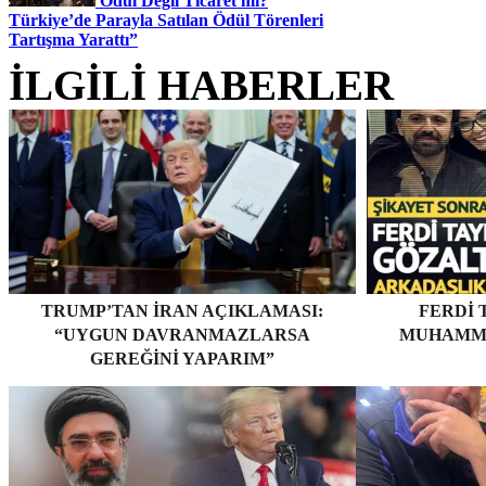
Ödül Değil Ticaret mi?
Türkiye’de Parayla Satılan Ödül Törenleri
Tartışma Yarattı”
İLGİLİ HABERLER
TRUMP’TAN İRAN AÇIKLAMASI:
FERDI 
“UYGUN DAVRANMAZLARSA
MUHAMME
GEREĞINI YAPARIM”