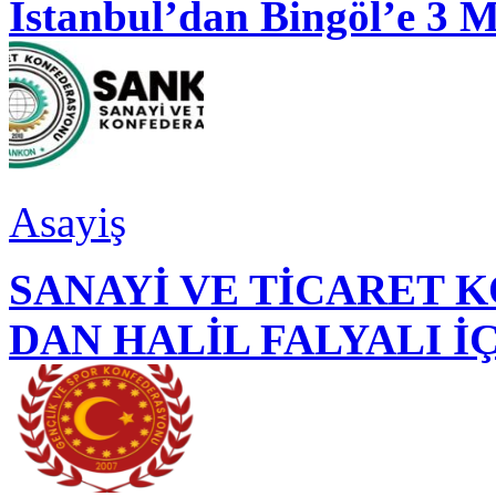
İstanbul’dan Bingöl’e 3 
Asayiş
SANAYİ VE TİCARET
DAN HALİL FALYALI İ