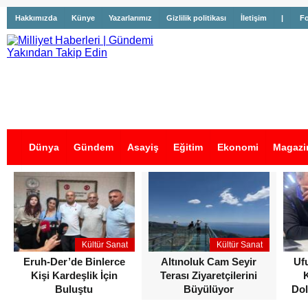
Hakkımızda
Künye
Yazarlarımız
Gizlilik politikası
İletişim
|
Fo
Dünya
Gündem
Asayiş
Eğitim
Ekonomi
Magazi
İş İlanları
Kültür Sanat
Kültür Sanat
Eruh-Der’de Binlerce
Altınoluk Cam Seyir
Uf
Kişi Kardeşlik İçin
Terası Ziyaretçilerini
Buluştu
Büyülüyor
Dol