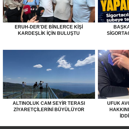
ERUH-DER’DE BINLERCE KIŞI
BAŞKA
KARDEŞLIK İÇIN BULUŞTU
SIGORTA
ALTINOLUK CAM SEYIR TERASI
UFUK AV
ZIYARETÇILERINI BÜYÜLÜYOR
HAKKIND
İDD