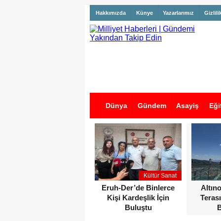
Hakkımızda
Künye
Yazarlarımız
Gizlili
Dünya
Gündem
Asayiş
Eği
İş İlanları
Kültür Sanat
Eruh-Der’de Binlerce
Altın
Kişi Kardeşlik İçin
Terası
Buluştu
B