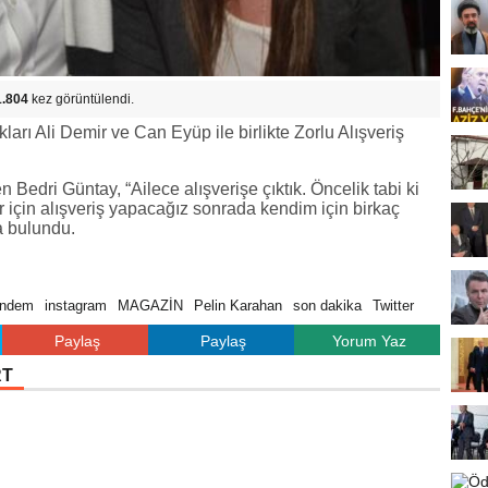
1.804
kez görüntülendi.
ları Ali Demir ve Can Eyüp ile birlikte Zorlu Alışveriş
en Bedri Güntay, “Ailece alışverişe çıktık. Öncelik tabi ki
için alışveriş yapacağız sonrada kendim için birkaç
da bulundu.
ündem
instagram
MAGAZİN
Pelin Karahan
son dakika
Twitter
Paylaş
Paylaş
Yorum Yaz
RT