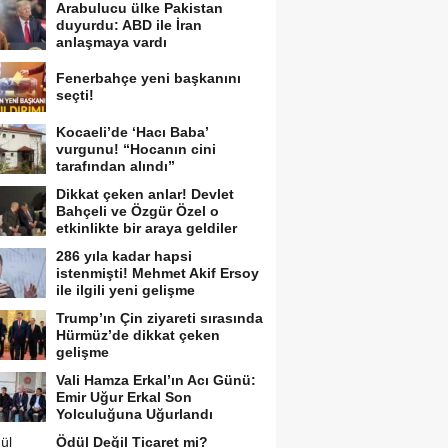
Arabulucu ülke Pakistan
duyurdu: ABD ile İran
anlaşmaya vardı
Fenerbahçe yeni başkanını
seçti!
Kocaeli’de ‘Hacı Baba’
vurgunu! “Hocanın cini
tarafından alındı”
Dikkat çeken anlar! Devlet
Bahçeli ve Özgür Özel o
etkinlikte bir araya geldiler
286 yıla kadar hapsi
istenmişti! Mehmet Akif Ersoy
ile ilgili yeni gelişme
Trump’ın Çin ziyareti sırasında
Hürmüz’de dikkat çeken
gelişme
Vali Hamza Erkal’ın Acı Günü:
Emir Uğur Erkal Son
Yolculuğuna Uğurlandı
Ödül Değil Ticaret mi?