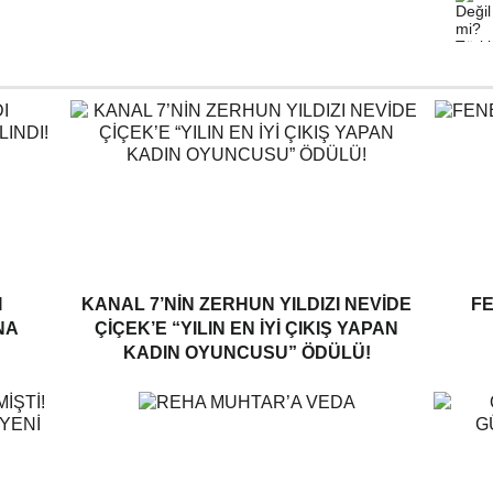
I
KANAL 7’NİN ZERHUN YILDIZI NEVİDE
F
NA
ÇİÇEK’E “YILIN EN İYİ ÇIKIŞ YAPAN
KADIN OYUNCUSU” ÖDÜLÜ!