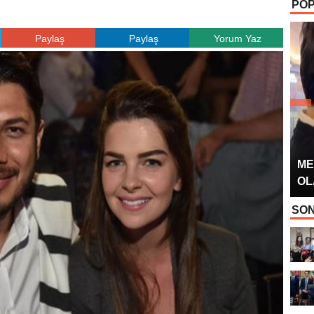
POP
OYUNCUSU” 
Paylaş
Paylaş
Yorum Yaz
ME
OL
SON