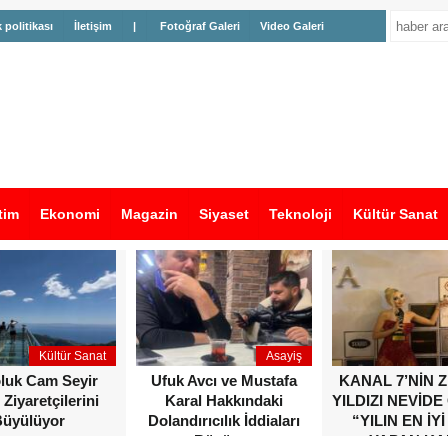
k politikası
İletişim
|
Fotoğraf Galeri
Video Galeri
tim
Ekonomi
Magazin
Siyaset
Teknoloji
Kültür Sanat
Kültür Sanat
Asayiş
oluk Cam Seyir
Ufuk Avcı ve Mustafa
KANAL 7’NİN 
 Ziyaretçilerini
Karal Hakkındaki
YILDIZI NEVİDE
üyülüyor
Dolandırıcılık İddiaları
“YILIN EN İYİ
Büyüyor
YAPAN KA