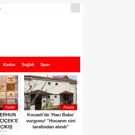
Kadın
Sağlık
Spor
Kadın
Asayiş
Ekonomi
ZERHUN
Kocaeli’de ‘Hacı Baba’
Dikkat çeken anlar!
 ÇİÇEK’E
vurgunu! “Hocanın cini
Devlet Bahçeli ve Özgür
 ÇIKIŞ
tarafından alındı”
Özel o etkinlikte bir
DIN
araya geldiler