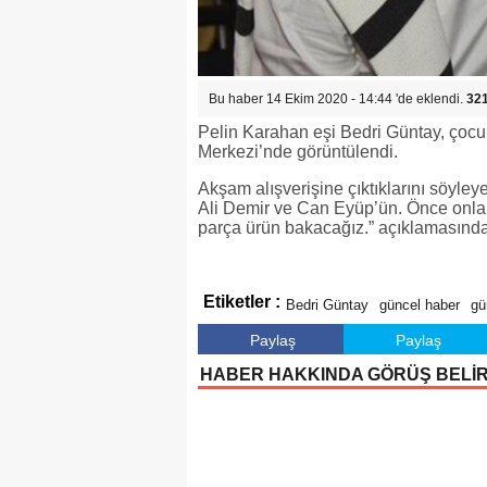
Bu haber 14 Ekim 2020 - 14:44 'de eklendi.
32
Pelin Karahan eşi Bedri Güntay, çocuk
Merkezi’nde görüntülendi.
Akşam alışverişine çıktıklarını söyley
Ali Demir ve Can Eyüp’ün. Önce onlar 
parça ürün bakacağız.” açıklamasın
Etiketler :
Bedri Güntay
güncel haber
g
Paylaş
Paylaş
HABER HAKKINDA GÖRÜŞ BELİ