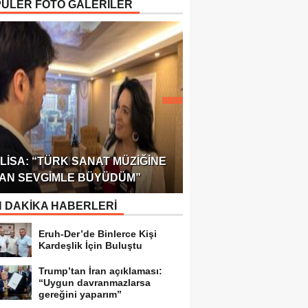
ÜLER FOTO GALERİLER
ÖDÜLÜ!
ULUSLARARASI SAĞL
LISA: “TÜRK SANAT MÜZIĞINE
FEDERASYONU 75 Ü
AN SEVGIMLE BÜYÜDÜM”
TEMSILCILIK VERDI
 DAKİKA HABERLERİ
Eruh-Der’de Binlerce Kişi
Kardeşlik İçin Buluştu
Trump’tan İran açıklaması:
“Uygun davranmazlarsa
gereğini yaparım”