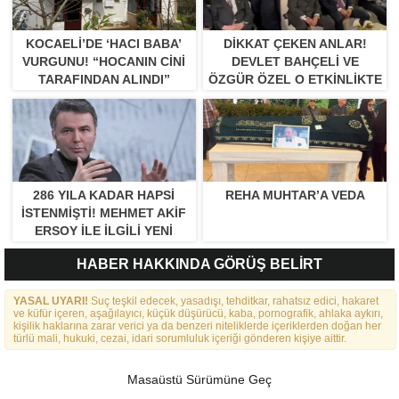
KOCAELI’DE ‘HACI BABA’
DIKKAT ÇEKEN ANLAR!
VURGUNU! “HOCANIN CINI
DEVLET BAHÇELI VE
TARAFINDAN ALINDI”
ÖZGÜR ÖZEL O ETKINLIKTE
BIR ARAYA GELDILER
286 YILA KADAR HAPSI
REHA MUHTAR’A VEDA
ISTENMIŞTI! MEHMET AKIF
ERSOY ILE ILGILI YENI
GELIŞME
HABER HAKKINDA GÖRÜŞ BELİRT
YASAL UYARI!
Suç teşkil edecek, yasadışı, tehditkar, rahatsız edici, hakaret
ve küfür içeren, aşağılayıcı, küçük düşürücü, kaba, pornografik, ahlaka aykırı,
kişilik haklarına zarar verici ya da benzeri niteliklerde içeriklerden doğan her
türlü mali, hukuki, cezai, idari sorumluluk içeriği gönderen kişiye aittir.
Masaüstü Sürümüne Geç