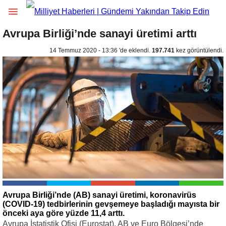
Avrupa Birliği’nde sanayi üretimi arttı
14 Temmuz 2020 - 13:36 'de eklendi.
197.741
kez görüntülendi.
Avrupa Birliği’nde (AB) sanayi üretimi, koronavirüs
(COVID-19) tedbirlerinin gevşemeye başladığı mayısta bir
önceki aya göre yüzde 11,4 arttı.
Avrupa İstatistik Ofisi (Eurostat), AB ve Euro Bölgesi’nde