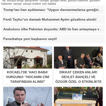
ab
avrupa birliği
gelişmeler
Google
google news
güncel haberler
gündem
haberler
sanayi
sanayi üretimi
son dakika
Trump’tan İran açıklaması: “Uygun davranmazlarsa gereğini yaparım”
Ferdi Tayfur’un damadı Muhammet Aydın gözaltına alındı!
Arabulucu ülke Pakistan duyurdu: ABD ile İran anlaşmaya vardı
Fenerbahçe yeni başkanını seçti!
KOCAELI’DE ‘HACI BABA’
DIKKAT ÇEKEN ANLAR!
VURGUNU! “HOCANIN CINI
DEVLET BAHÇELI VE
TARAFINDAN ALINDI”
ÖZGÜR ÖZEL O ETKINLIKTE
BIR ARAYA GELDILER