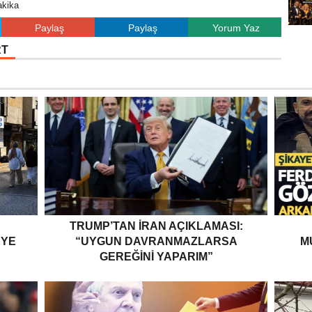
akika
Paylaş
Paylaş
Yorum Yaz
RT
TRUMP’TAN İRAN AÇIKLAMASI:
EYE
“UYGUN DAVRANMAZLARSA
M
GEREĞINI YAPARIM”