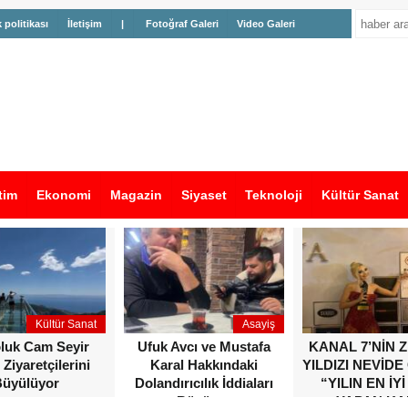
k politikası
İletişim
|
Fotoğraf Galeri
Video Galeri
tim
Ekonomi
Magazin
Siyaset
Teknoloji
Kültür Sanat
Kültür Sanat
Asayiş
oluk Cam Seyir
Ufuk Avcı ve Mustafa
KANAL 7’NİN 
 Ziyaretçilerini
Karal Hakkındaki
YILDIZI NEVİDE
üyülüyor
Dolandırıcılık İddiaları
“YILIN EN İYİ
Büyüyor
YAPAN KA