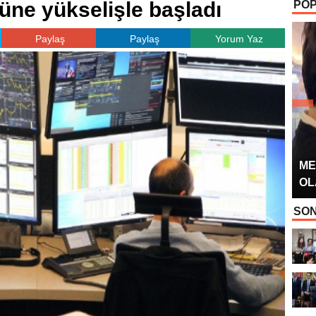
üne yükselişle başladı
POP
OYUNCUSU” 
Paylaş
Paylaş
Yorum Yaz
ME
OL
SON