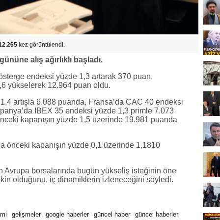
12.265
kez görüntülendi.
gününe alış ağırlıklı başladı.
österge endeksi yüzde 1,3 artarak 370 puan,
6 yükselerek 12.964 puan oldu.
 1,4 artışla 6.088 puanda, Fransa’da CAC 40 endeksi
spanya’da IBEX 35 endeksi yüzde 1,3 primle 7.073
önceki kapanışın yüzde 1,5 üzerinde 19.981 puanda
ıyla önceki kapanışın yüzde 0,1 üzerinde 1,1810
 Avrupa borsalarında bugün yükseliş isteğinin öne
akin olduğunu, iç dinamiklerin izleneceğini söyledi.
mi
gelişmeler
google haberler
güncel haber
güncel haberler