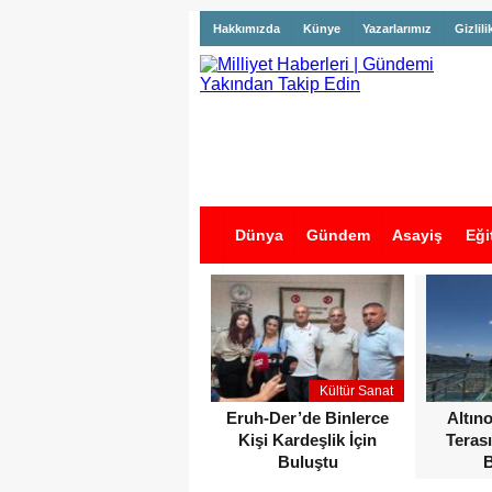
Hakkımızda
Künye
Yazarlarımız
Gizlili
Dünya
Gündem
Asayiş
Eği
İş İlanları
Kültür Sanat
Eruh-Der’de Binlerce
Altın
Kişi Kardeşlik İçin
Terası
Buluştu
B