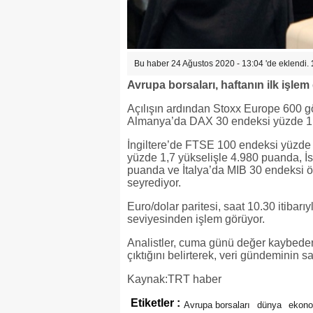
Bu haber 24 Ağustos 2020 - 13:04 'de eklendi.
Avrupa borsaları, haftanın ilk işlem 
Açılışın ardından Stoxx Europe 600 g
Almanya’da DAX 30 endeksi yüzde 1,
İngiltere’de FTSE 100 endeksi yüzde
yüzde 1,7 yükselişle 4.980 puanda, İ
puanda ve İtalya’da MIB 30 endeksi 
seyrediyor.
Euro/dolar paritesi, saat 10.30 itibar
seviyesinden işlem görüyor.
Analistler, cuma günü değer kaybeden
çıktığını belirterek, veri gündeminin s
Kaynak:TRT haber
Etiketler :
Avrupa borsaları
dünya
ekono