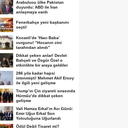
Arabulucu ülke Pakistan
duyurdu: ABD ile İran
anlaşmaya vardı
Fenerbahçe yeni başkanını
seçti!
Kocaeli’de ‘Hacı Baba’
vurgunu! “Hocanın cini
tarafından alındı”
Dikkat çeken anlar! Devlet
Bahçeli ve Özgür Özel o
etkinlikte bir araya geldiler
286 yıla kadar hapsi
istenmişti! Mehmet Akif Ersoy
ile ilgili yeni gelişme
Trump’ın Çin ziyareti sırasında
Hürmüz’de dikkat çeken
gelişme
Vali Hamza Erkal’ın Acı Günü:
Emir Uğur Erkal Son
Yolculuğuna Uğurlandı
Ödül Değil Ticaret mi?