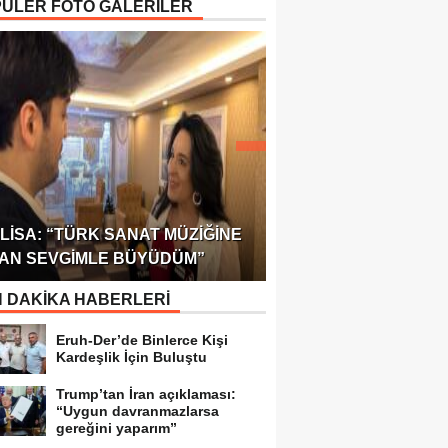
ÜLER FOTO GALERİLER
ÖDÜLÜ!
ULUSLARARASI SAĞL
LISA: “TÜRK SANAT MÜZIĞINE
FEDERASYONU 75 Ü
AN SEVGIMLE BÜYÜDÜM”
TEMSILCILIK VERDI
 DAKİKA HABERLERİ
Eruh-Der’de Binlerce Kişi
Kardeşlik İçin Buluştu
Trump’tan İran açıklaması:
“Uygun davranmazlarsa
gereğini yaparım”