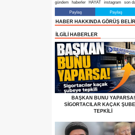
gündem
haberler
HAYAT
instagram
son d
Paylaş
Paylaş
HABER HAKKINDA GÖRÜŞ BELİ
İLGİLİ HABERLER
BAŞKAN BUNU YAPARSA!
SIGORTACILAR KAÇAK ŞUB
TEPKILI