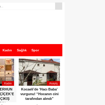
Kadın
Sağlık
Spor
Kadın
Asayiş
Ekonomi
ZERHUN
Kocaeli’de ‘Hacı Baba’
Dikkat çeken anlar!
 ÇİÇEK’E
vurgunu! “Hocanın cini
Devlet Bahçeli ve Özgür
 ÇIKIŞ
tarafından alındı”
Özel o etkinlikte bir
DIN
araya geldiler