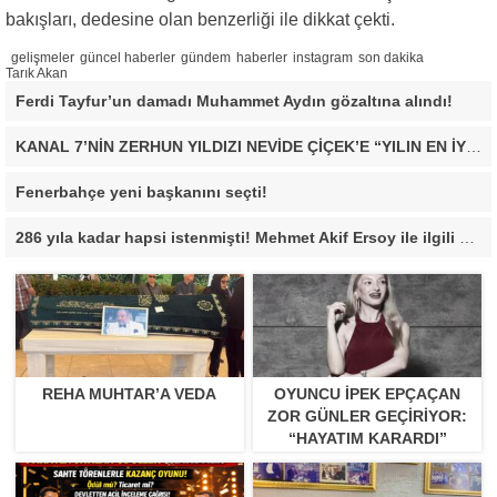
bakışları, dedesine olan benzerliği ile dikkat çekti.
gelişmeler
güncel haberler
gündem
haberler
instagram
son dakika
Tarık Akan
Ferdi Tayfur’un damadı Muhammet Aydın gözaltına alındı!
KANAL 7’NİN ZERHUN YILDIZI NEVİDE ÇİÇEK’E “YILIN EN İYİ ÇIKIŞ YAPAN KADIN OYUNCUSU” ÖDÜLÜ!
Fenerbahçe yeni başkanını seçti!
286 yıla kadar hapsi istenmişti! Mehmet Akif Ersoy ile ilgili yeni gelişme
REHA MUHTAR’A VEDA
OYUNCU İPEK EPÇAÇAN
ZOR GÜNLER GEÇIRIYOR:
“HAYATIM KARARDI”