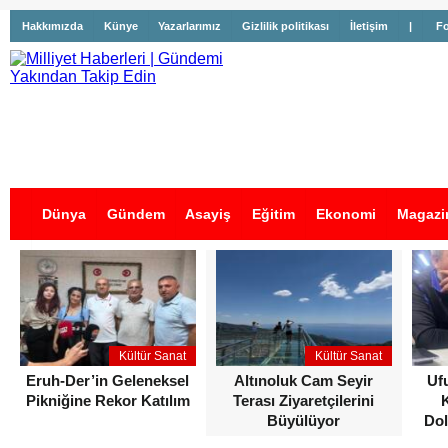
Hakkımızda
Künye
Yazarlarımız
Gizlilik politikası
İletişim
|
Fo
Dünya
Gündem
Asayiş
Eğitim
Ekonomi
Magazi
İş İlanları
Kültür Sanat
Kültür Sanat
Eruh-Der’in Geleneksel
Altınoluk Cam Seyir
Uf
Pikniğine Rekor Katılım
Terası Ziyaretçilerini
Büyülüyor
Dol