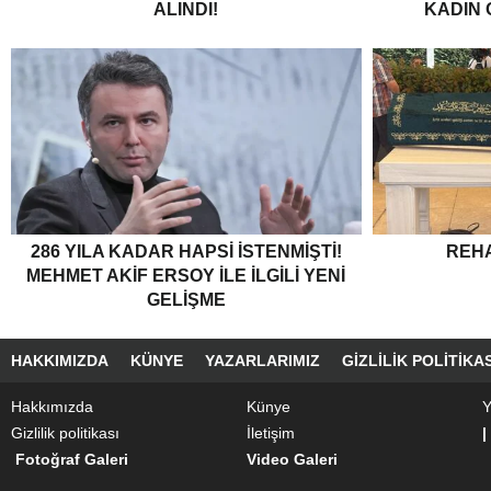
ALINDI!
KADIN
286 YILA KADAR HAPSI ISTENMIŞTI!
REH
MEHMET AKIF ERSOY ILE ILGILI YENI
GELIŞME
HAKKIMIZDA
KÜNYE
YAZARLARIMIZ
GIZLILIK POLITIKAS
Hakkımızda
Künye
Y
Gizlilik politikası
İletişim
|
Fotoğraf Galeri
Video Galeri