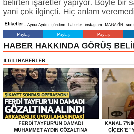
belirten işaretler yapıyor. Böyle bir 
yani çok ilginçti. Hiç anlam veremed
Etiketler :
Aynur Aydın
gündem
haberler
instagram
MAGAZİN
son 
Paylaş
Paylaş
Paylaş
HABER HAKKINDA GÖRÜŞ BELİ
İLGİLİ HABERLER
FERDI TAYFUR’UN DAMADI
KANAL 7’Nİ
MUHAMMET AYDIN GÖZALTINA
ÇİÇEK’E “Y