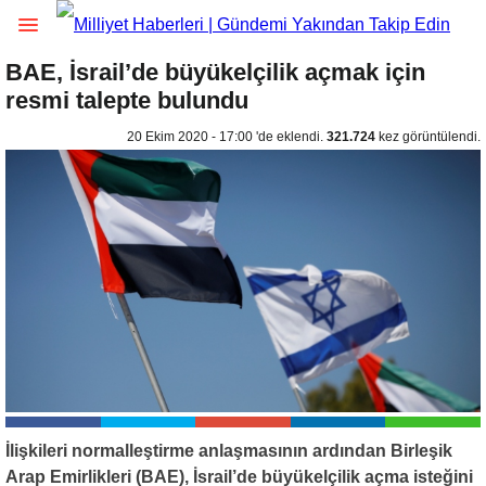
BAE, İsrail’de büyükelçilik açmak için
resmi talepte bulundu
20 Ekim 2020 - 17:00 'de eklendi.
321.724
kez görüntülendi.
İlişkileri normalleştirme anlaşmasının ardından Birleşik
Arap Emirlikleri (BAE), İsrail’de büyükelçilik açma isteğini