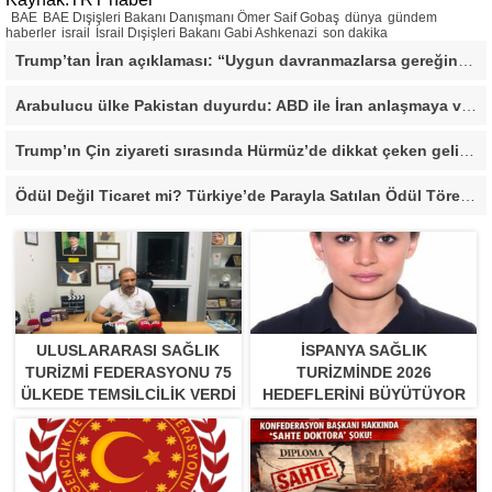
BAE
BAE Dışişleri Bakanı Danışmanı Ömer Saif Gobaş
dünya
gündem
haberler
israil
İsrail Dışişleri Bakanı Gabi Ashkenazi
son dakika
Trump’tan İran açıklaması: “Uygun davranmazlarsa gereğini yaparım”
Arabulucu ülke Pakistan duyurdu: ABD ile İran anlaşmaya vardı
Trump’ın Çin ziyareti sırasında Hürmüz’de dikkat çeken gelişme
Ödül Değil Ticaret mi? Türkiye’de Parayla Satılan Ödül Törenleri Tartışma Yarattı”
ULUSLARARASI SAĞLIK
İSPANYA SAĞLIK
TURIZMI FEDERASYONU 75
TURIZMINDE 2026
ÜLKEDE TEMSILCILIK VERDI
HEDEFLERINI BÜYÜTÜYOR