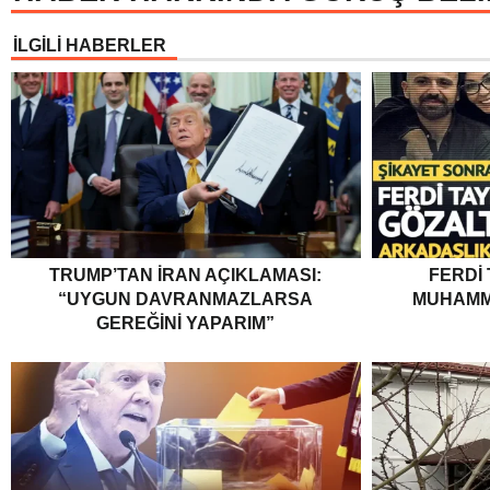
İLGİLİ HABERLER
TRUMP’TAN İRAN AÇIKLAMASI:
FERDI
“UYGUN DAVRANMAZLARSA
MUHAMM
GEREĞINI YAPARIM”