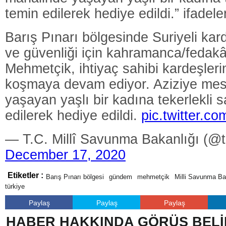
temin edilerek hediye edildi.” ifadele
Barış Pınarı bölgesinde Suriyeli kar
ve güvenliği için kahramanca/fedak
Mehmetçik, ihtiyaç sahibi kardeşler
koşmaya devam ediyor. Aziziye me
yaşayan yaşlı bir kadına tekerlekli 
edilerek hediye edildi.
pic.twitter.
— T.C. Millî Savunma Bakanlığı (@
December 17, 2020
Etiketler :
Barış Pınarı bölgesi
gündem
mehmetçik
Milli Savunma Ba
türkiye
Paylaş
Paylaş
Paylaş
HABER HAKKINDA GÖRÜŞ BELİ