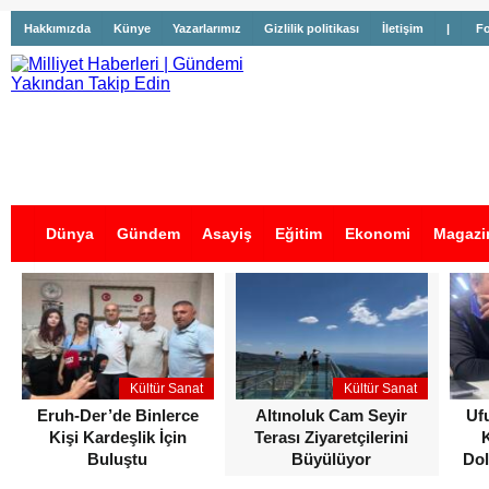
Hakkımızda
Künye
Yazarlarımız
Gizlilik politikası
İletişim
|
Fo
Dünya
Gündem
Asayiş
Eğitim
Ekonomi
Magazi
İş İlanları
Kültür Sanat
Kültür Sanat
Eruh-Der’de Binlerce
Altınoluk Cam Seyir
Uf
Kişi Kardeşlik İçin
Terası Ziyaretçilerini
Buluştu
Büyülüyor
Dol