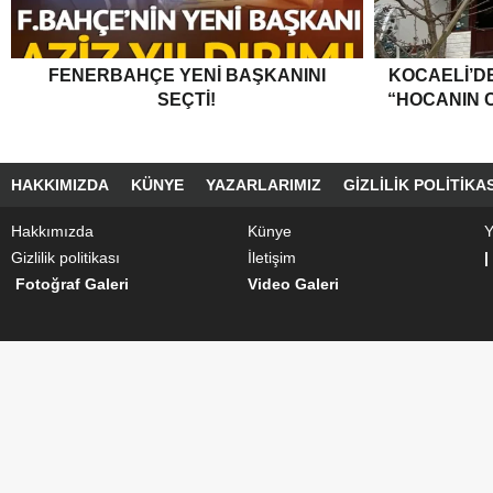
FENERBAHÇE YENI BAŞKANINI
KOCAELI’DE
SEÇTI!
“HOCANIN C
HAKKIMIZDA
KÜNYE
YAZARLARIMIZ
GIZLILIK POLITIKAS
Hakkımızda
Künye
Y
Gizlilik politikası
İletişim
|
Fotoğraf Galeri
Video Galeri