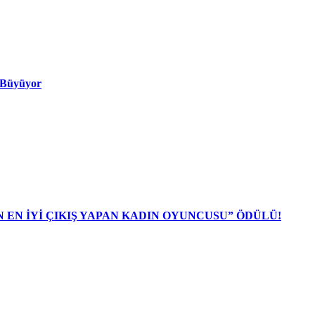
ı Büyüyor
N EN İYİ ÇIKIŞ YAPAN KADIN OYUNCUSU” ÖDÜLÜ!