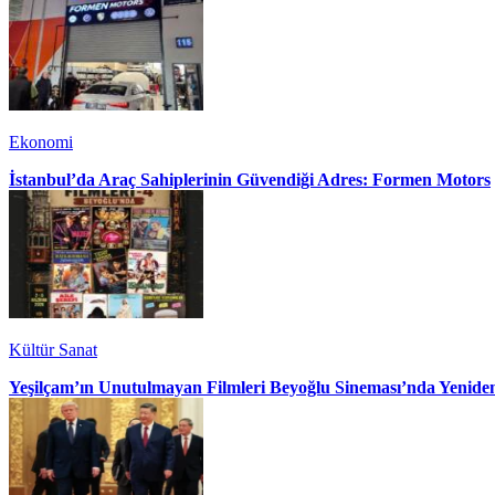
Ekonomi
İstanbul’da Araç Sahiplerinin Güvendiği Adres: Formen Motors
Kültür Sanat
Yeşilçam’ın Unutulmayan Filmleri Beyoğlu Sineması’nda Yenide