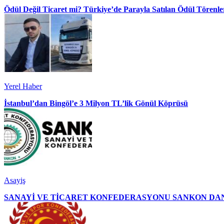
Ödül Değil Ticaret mi? Türkiye’de Parayla Satılan Ödül Törenler
Yerel Haber
İstanbul’dan Bingöl’e 3 Milyon TL’lik Gönül Köprüsü
Asayiş
SANAYİ VE TİCARET KONFEDERASYONU SANKON DAN 