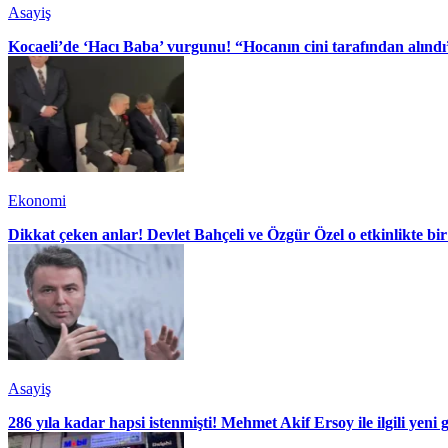
Asayiş
Kocaeli’de ‘Hacı Baba’ vurgunu! “Hocanın cini tarafından alındı
Ekonomi
Dikkat çeken anlar! Devlet Bahçeli ve Özgür Özel o etkinlikte bir
Asayiş
286 yıla kadar hapsi istenmişti! Mehmet Akif Ersoy ile ilgili yeni 