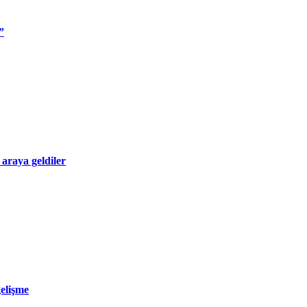
”
 araya geldiler
gelişme