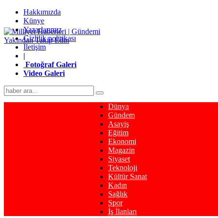
Hakkımızda
Künye
Yazarlarımız
Gizlilik politikası
İletişim
|
Fotoğraf Galeri
Video Galeri
Dünya
Gündem
Asayiş
Eğitim
Ekonomi
Magazin
Siyaset
Teknoloji
Kültür Sanat
Kadın
Sağlık
Spor
İş İlanları