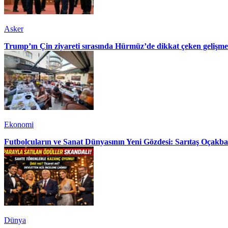
Asker
Trump’ın Çin ziyareti sırasında Hürmüz’de dikkat çeken gelişme
Ekonomi
Futbolcuların ve Sanat Dünyasının Yeni Gözdesi: Sarıtaş Oçakba
Dünya