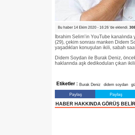
Bu haber 14 Ekim 2020 - 16:26 'de eklendi.
30
İbrahim Selim’in YouTube kanalında 
(29), çekim sonrası manken Didem Soyd
yaşadıkları konuşulan ikili, sabah saa
Didem Soydan ile Burak Deniz, önceki
haklarında aşk dedikoduları çıkan ikili
Etiketler :
Burak Deniz
didem soydan
g
Paylaş
Paylaş
HABER HAKKINDA GÖRÜŞ BELİ