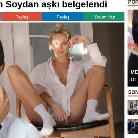
 Soydan aşkı belgelendi
POP
OYUNCUSU” 
Paylaş
Paylaş
Yorum Yaz
ME
OL
SON