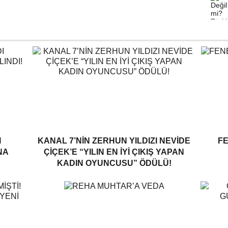
I
KANAL 7’NİN ZERHUN YILDIZI NEVİDE
F
NA
ÇİÇEK’E “YILIN EN İYİ ÇIKIŞ YAPAN
KADIN OYUNCUSU” ÖDÜLÜ!