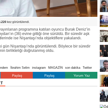
8.220
kez görüntülendi.
yayınlanan programına katılan oyuncu Burak Deniz’in
an’ın (36) evine gittiği öne sürüldü. Bir süredir aşk
tlerinde ise Nişantaşı’nda objektiflere yakalandı.
 gün Nişantaşı’nda görüntülendi. Böylece bir süredir
nin birlikteliği doğrulanmış oldu.
ündem
İbrahim Selim
instagram
MAGAZİN
son dakika
Twitter
Paylaş
Paylaş
Yorum Yaz
RT