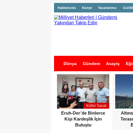
Hakkımızda
Künye
Yazarlarımız
Gizlili
Dünya
Gündem
Asayiş
Eği
İş İlanları
Kültür Sanat
Eruh-Der’de Binlerce
Altın
Kişi Kardeşlik İçin
Terası
Buluştu
B