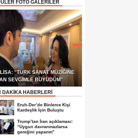
ÜLER FOTO GALERİLER
ÖDÜLÜ!
ULUSLARARASI SAĞL
LISA: “TÜRK SANAT MÜZIĞINE
FEDERASYONU 75 Ü
AN SEVGIMLE BÜYÜDÜM”
TEMSILCILIK VERDI
 DAKİKA HABERLERİ
Eruh-Der’de Binlerce Kişi
Kardeşlik İçin Buluştu
Trump’tan İran açıklaması:
“Uygun davranmazlarsa
gereğini yaparım”