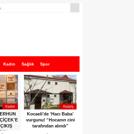
Kadın
Sağlık
Spor
Kadın
Asayiş
Ekonomi
ZERHUN
Kocaeli’de ‘Hacı Baba’
Dikkat çeken anlar!
 ÇİÇEK’E
vurgunu! “Hocanın cini
Devlet Bahçeli ve Özgür
 ÇIKIŞ
tarafından alındı”
Özel o etkinlikte bir
DIN
araya geldiler