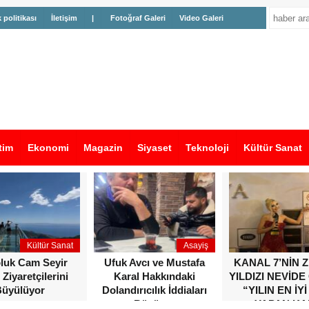
k politikası
İletişim
|
Fotoğraf Galeri
Video Galeri
tim
Ekonomi
Magazin
Siyaset
Teknoloji
Kültür Sanat
Kültür Sanat
Asayiş
oluk Cam Seyir
Ufuk Avcı ve Mustafa
KANAL 7’NİN 
 Ziyaretçilerini
Karal Hakkındaki
YILDIZI NEVİDE
üyülüyor
Dolandırıcılık İddiaları
“YILIN EN İYİ
Büyüyor
YAPAN KA