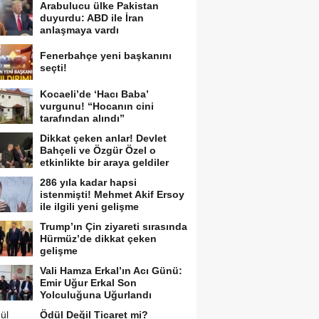
Arabulucu ülke Pakistan
duyurdu: ABD ile İran
anlaşmaya vardı
Fenerbahçe yeni başkanını
seçti!
Kocaeli’de ‘Hacı Baba’
vurgunu! “Hocanın cini
tarafından alındı”
Dikkat çeken anlar! Devlet
Bahçeli ve Özgür Özel o
etkinlikte bir araya geldiler
286 yıla kadar hapsi
istenmişti! Mehmet Akif Ersoy
ile ilgili yeni gelişme
Trump’ın Çin ziyareti sırasında
Hürmüz’de dikkat çeken
gelişme
Vali Hamza Erkal’ın Acı Günü:
Emir Uğur Erkal Son
Yolculuğuna Uğurlandı
Ödül Değil Ticaret mi?