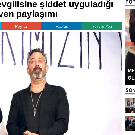
gilisine şiddet uyguladığı
POP
OYUNCUSU” 
ven paylaşımı
Paylaş
Paylaş
Yorum Yaz
ME
OL
SON