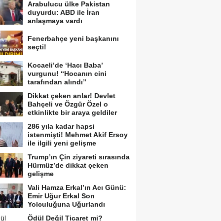
Arabulucu ülke Pakistan
duyurdu: ABD ile İran
anlaşmaya vardı
Fenerbahçe yeni başkanını
seçti!
Kocaeli’de ‘Hacı Baba’
vurgunu! “Hocanın cini
tarafından alındı”
Dikkat çeken anlar! Devlet
Bahçeli ve Özgür Özel o
etkinlikte bir araya geldiler
286 yıla kadar hapsi
istenmişti! Mehmet Akif Ersoy
ile ilgili yeni gelişme
Trump’ın Çin ziyareti sırasında
Hürmüz’de dikkat çeken
gelişme
Vali Hamza Erkal’ın Acı Günü:
Emir Uğur Erkal Son
Yolculuğuna Uğurlandı
Ödül Değil Ticaret mi?