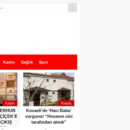
Kadın
Sağlık
Spor
Kadın
Asayiş
Ekonomi
ZERHUN
Kocaeli’de ‘Hacı Baba’
Dikkat çeken anlar!
 ÇİÇEK’E
vurgunu! “Hocanın cini
Devlet Bahçeli ve Özgür
 ÇIKIŞ
tarafından alındı”
Özel o etkinlikte bir
DIN
araya geldiler