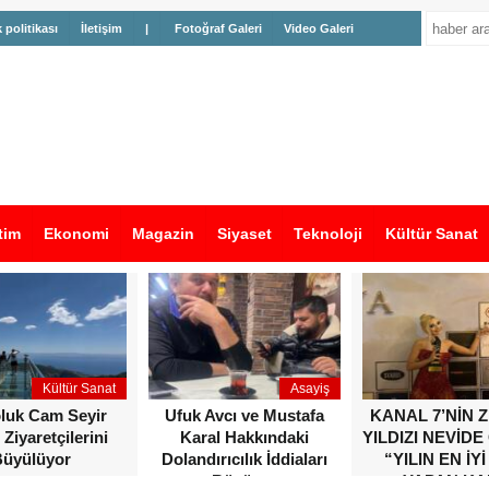
k politikası
İletişim
|
Fotoğraf Galeri
Video Galeri
tim
Ekonomi
Magazin
Siyaset
Teknoloji
Kültür Sanat
Kültür Sanat
Asayiş
oluk Cam Seyir
Ufuk Avcı ve Mustafa
KANAL 7’NİN 
 Ziyaretçilerini
Karal Hakkındaki
YILDIZI NEVİDE
üyülüyor
Dolandırıcılık İddiaları
“YILIN EN İYİ
Büyüyor
YAPAN KA