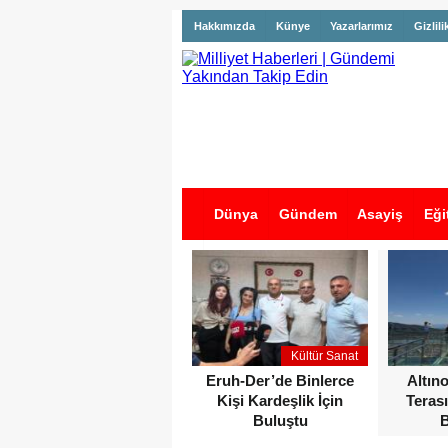
Hakkımızda
Künye
Yazarlarımız
Gizlili
Dünya
Gündem
Asayiş
Eği
İş İlanları
Kültür Sanat
Eruh-Der’de Binlerce
Altın
Kişi Kardeşlik İçin
Terası
Buluştu
B