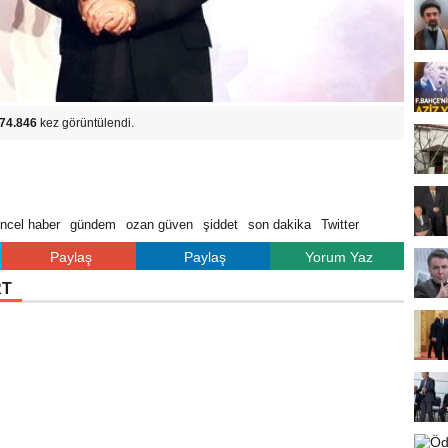
74.846
kez görüntülendi.
ncel haber
gündem
ozan güven
şiddet
son dakika
Twitter
Paylaş
Paylaş
Yorum Yaz
RT