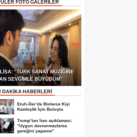
ÜLER FOTO GALERİLER
ÖDÜLÜ!
ULUSLARARASI SAĞL
LISA: “TÜRK SANAT MÜZIĞINE
FEDERASYONU 75 Ü
AN SEVGIMLE BÜYÜDÜM”
TEMSILCILIK VERDI
 DAKİKA HABERLERİ
Eruh-Der’de Binlerce Kişi
Kardeşlik İçin Buluştu
Trump’tan İran açıklaması:
“Uygun davranmazlarsa
gereğini yaparım”