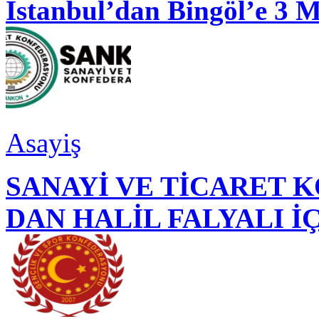
İstanbul’dan Bingöl’e 3 
Asayiş
SANAYİ VE TİCARET
DAN HALİL FALYALI İ