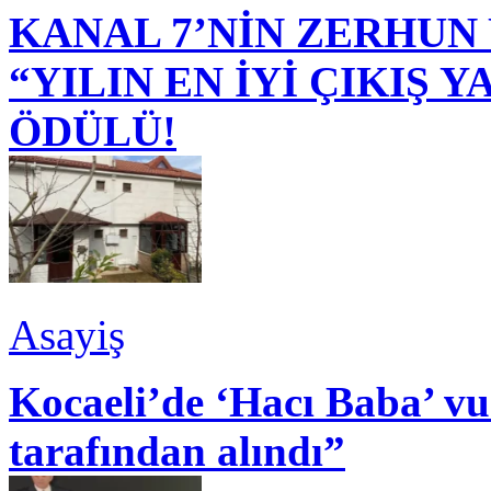
KANAL 7’NİN ZERHUN 
“YILIN EN İYİ ÇIKIŞ
ÖDÜLÜ!
Asayiş
Kocaeli’de ‘Hacı Baba’ v
tarafından alındı”