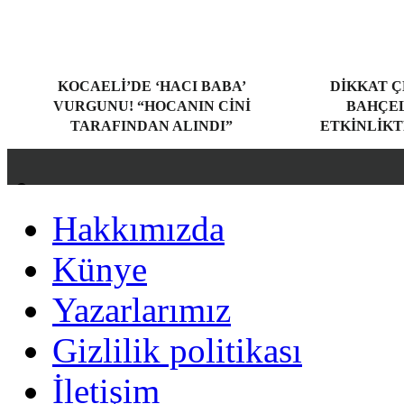
KOCAELI’DE ‘HACI BABA’
DIKKAT Ç
VURGUNU! “HOCANIN CINI
BAHÇEL
TARAFINDAN ALINDI”
ETKINLIKT
Hakkımızda
Hakkımızda
Künye
Künye
Yazarlarımız
Yazarlarımız
Gizlilik politikası
Gizlilik politikası
İletişim
İletişim