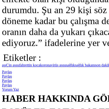
durumdu. Şu an 29 kişi söz
döneme kadar bu çalışma d
oranın daha da yukarı çıkac
ediyoruz.” ifadelerine yer v
Etiketler :
aşı
Çin aşısı
fahrettin koca
koronavirüs aşısı
sağlık
sağlık bakanı
son daki
Paylaş
Paylaş
Paylaş
Paylaş
Yorum Yaz
HABER HAKKINDA GÖ