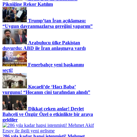
Pikniğine Rekor Katılım
Trump’tan İran açıklaması:
“Uygun davranmazlarsa gereğini yaparım”
Arabulucu ülke Pakistan
duyurdu: ABD ile İran anlaşmaya vardı
Fenerbahçe yeni başkanını
seçti!
Kocaeli’de ‘Hacı Baba’
vurgunu! “Hocanın cini tarafından alındı”
Dikkat çeken anlar! Devlet
Bahçeli ve Özgür Özel o etkinlikte bir araya
geldiler
286 yıla kadar hapsi istenmişti! Mehmet