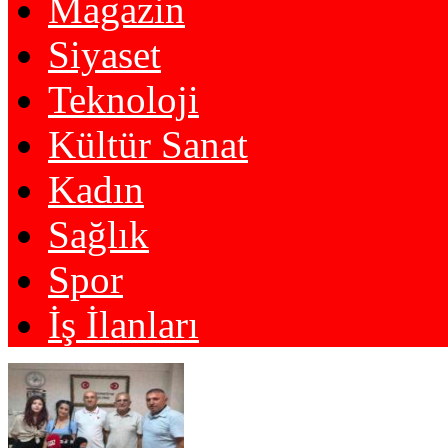
Magazin
Siyaset
Teknoloji
Kültür Sanat
Kadın
Sağlık
Spor
İş İlanları