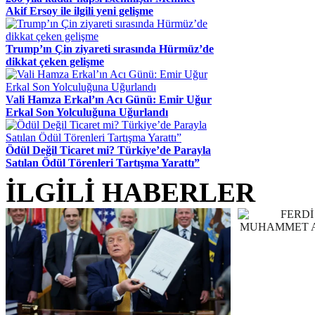
Akif Ersoy ile ilgili yeni gelişme
Trump’ın Çin ziyareti sırasında Hürmüz’de
dikkat çeken gelişme
Vali Hamza Erkal’ın Acı Günü: Emir Uğur
Erkal Son Yolculuğuna Uğurlandı
Ödül Değil Ticaret mi? Türkiye’de Parayla
Satılan Ödül Törenleri Tartışma Yarattı”
İLGİLİ HABERLER