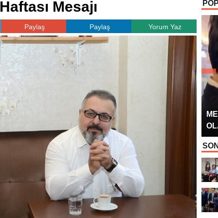
Haftası Mesajı
POP
OYUNCUSU” 
Paylaş
Paylaş
Yorum Yaz
ME
OL
SON