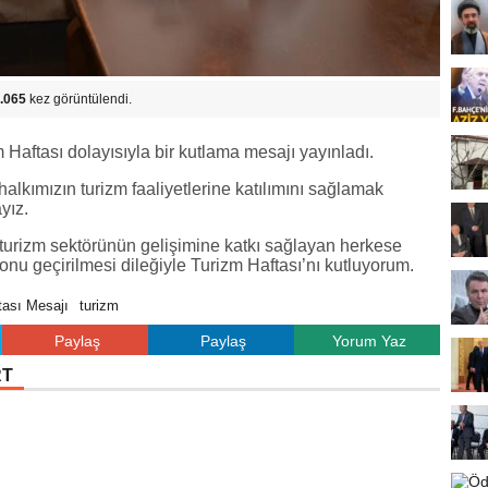
.065
kez görüntülendi.
aftası dolayısıyla bir kutlama mesajı yayınladı.
halkımızın turizm faaliyetlerine katılımını sağlamak
yız.
turizm sektörünün gelişimine katkı sağlayan herkese
zonu geçirilmesi dileğiyle Turizm Haftası’nı kutluyorum.
tası Mesajı
turizm
Paylaş
Paylaş
Yorum Yaz
RT