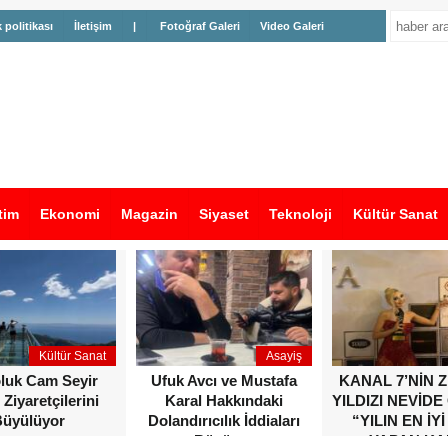
k politikası
İletişim
|
Fotoğraf Galeri
Video Galeri
tim
Ekonomi
Magazin
Siyaset
Teknoloji
Kültür Sanat
Kültür Sanat
Asayiş
oluk Cam Seyir
Ufuk Avcı ve Mustafa
KANAL 7’NİN 
 Ziyaretçilerini
Karal Hakkındaki
YILDIZI NEVİDE
üyülüyor
Dolandırıcılık İddiaları
“YILIN EN İYİ
Büyüyor
YAPAN KA