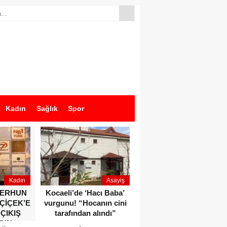
Kadın
Sağlık
Spor
Kadın
Asayiş
Ekonomi
ZERHUN
Kocaeli’de ‘Hacı Baba’
Dikkat çeken anlar!
 ÇİÇEK’E
vurgunu! “Hocanın cini
Devlet Bahçeli ve Özgür
 ÇIKIŞ
tarafından alındı”
Özel o etkinlikte bir
DIN
araya geldiler