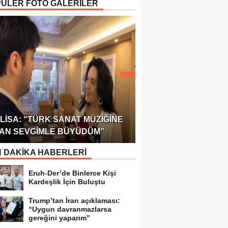
ÜLER FOTO GALERİLER
ÖDÜLÜ!
ULUSLARARASI SAĞL
LISA: “TÜRK SANAT MÜZIĞINE
FEDERASYONU 75 Ü
AN SEVGIMLE BÜYÜDÜM”
TEMSILCILIK VERDI
 DAKİKA HABERLERİ
Eruh-Der’de Binlerce Kişi
Kardeşlik İçin Buluştu
Trump’tan İran açıklaması:
“Uygun davranmazlarsa
gereğini yaparım”