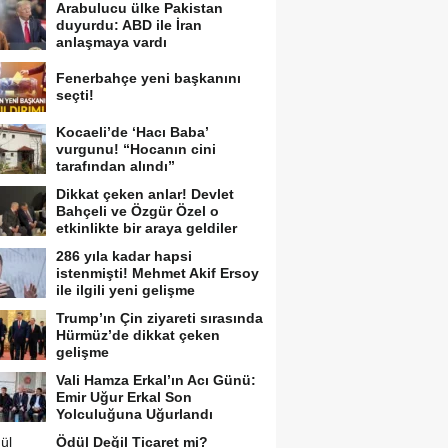
Arabulucu ülke Pakistan
duyurdu: ABD ile İran
anlaşmaya vardı
Fenerbahçe yeni başkanını
seçti!
Kocaeli’de ‘Hacı Baba’
vurgunu! “Hocanın cini
tarafından alındı”
Dikkat çeken anlar! Devlet
Bahçeli ve Özgür Özel o
etkinlikte bir araya geldiler
286 yıla kadar hapsi
istenmişti! Mehmet Akif Ersoy
ile ilgili yeni gelişme
Trump’ın Çin ziyareti sırasında
Hürmüz’de dikkat çeken
gelişme
Vali Hamza Erkal’ın Acı Günü:
Emir Uğur Erkal Son
Yolculuğuna Uğurlandı
Ödül Değil Ticaret mi?