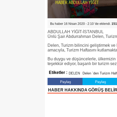
Bu haber 16 Nisan 2020 - 2:10 'de eklendi.
151
ABDULLAH YİĞİT-İSTANBUL
Ünlü Şair Abdurrahman Delen, Turizm H
Delen, Turizm bilincini geliştirmek ve 
amacıyla, Turizm Haftasını kutlamakta
Bu duygu ve düşüncelerle, ülkemizin 
teşekkür ediyor, başarılı bir turizm se
Etiketler :
DELEN
Delen `den Turizm Haf
Paylaş
Paylaş
HABER HAKKINDA GÖRÜŞ BELİ