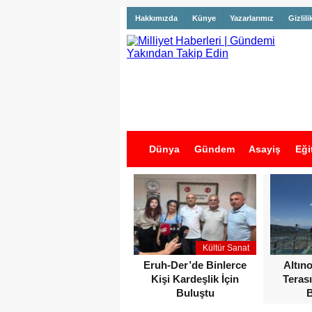
Hakkımızda
Künye
Yazarlarımız
Gizlili
Dünya
Gündem
Asayiş
Eği
İş İlanları
Kültür Sanat
Eruh-Der’de Binlerce
Altın
Kişi Kardeşlik İçin
Terası
Buluştu
B