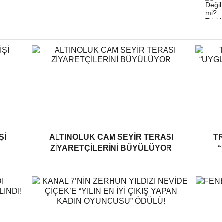
ŞI
ALTINOLUK CAM SEYIR TERASI
T
U
ZIYARETÇILERINI BÜYÜLÜYOR