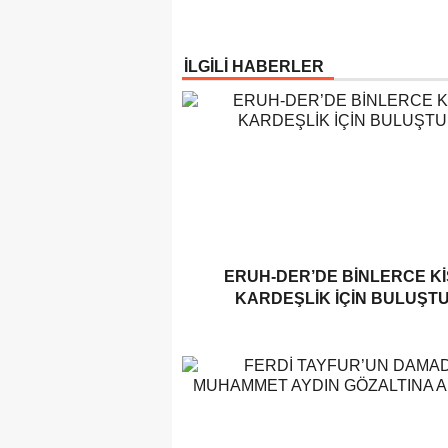
İLGİLİ HABERLER
ERUH-DER’DE BINLERCE KI
KARDEŞLIK İÇIN BULUŞT