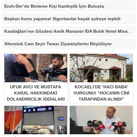
Eruh-Der’de Binlerce Kişi Kardeşlik İçin Buluştu
Başkan bunu yaparsa! Sigortacılar kaçak şubeye tepkili
Kazdağları’nın Gözdesi Antik Manastır İDA Butik Hotel Misafirlerinden Tam Not Alıyor
Altınoluk Cam Seyir Terası Ziyaretçilerini Büyülüyor
UFUK AVCI VE MUSTAFA
KOCAELI’DE ‘HACI BABA’
KARAL HAKKINDAKI
VURGUNU! “HOCANIN CINI
DOLANDIRICILIK İDDIALARI
TARAFINDAN ALINDI”
BÜYÜYOR