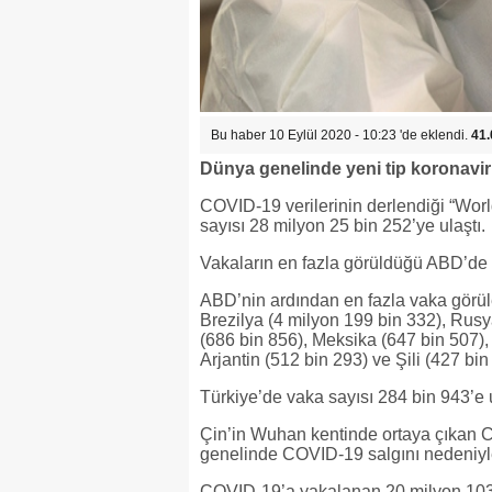
Bu haber 10 Eylül 2020 - 10:23 'de eklendi.
41.
Dünya genelinde yeni tip koronavir
COVID-19 verilerinin derlendiği “Worl
sayısı 28 milyon 25 bin 252’ye ulaştı.
Vakaların en fazla görüldüğü ABD’de 
ABD’nin ardından en fazla vaka görüle
Brezilya (4 milyon 199 bin 332), Rusy
(686 bin 856), Meksika (647 bin 507),
Arjantin (512 bin 293) ve Şili (427 bin
Türkiye’de vaka sayısı 284 bin 943’e u
Çin’in Wuhan kentinde ortaya çıkan C
genelinde COVID-19 salgını nedeniyle 
COVID-19’a yakalanan 20 milyon 103 bi