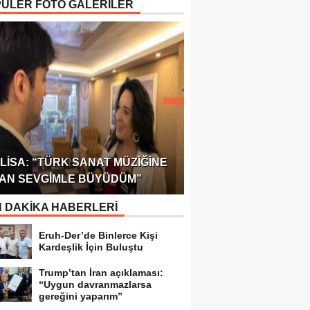
ÜLER FOTO GALERİLER
ÖDÜLÜ!
ULUSLARARASI SAĞL
LISA: “TÜRK SANAT MÜZIĞINE
FEDERASYONU 75 Ü
AN SEVGIMLE BÜYÜDÜM”
TEMSILCILIK VERDI
 DAKİKA HABERLERİ
Eruh-Der’de Binlerce Kişi
Kardeşlik İçin Buluştu
Trump’tan İran açıklaması:
“Uygun davranmazlarsa
gereğini yaparım”