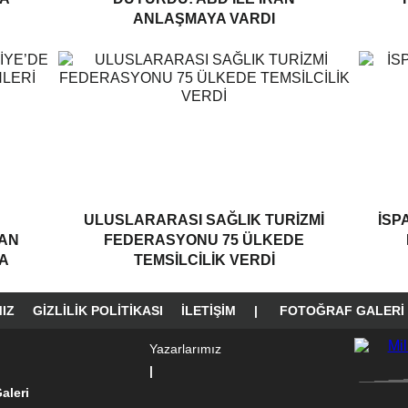
ANLAŞMAYA VARDI
ULUSLARARASI SAĞLIK TURIZMI
İSP
LAN
FEDERASYONU 75 ÜLKEDE
A
TEMSILCILIK VERDI
IZ
GIZLILIK POLITIKASI
İLETIŞIM
|
FOTOĞRAF GALERI
Yazarlarımız
|
aleri