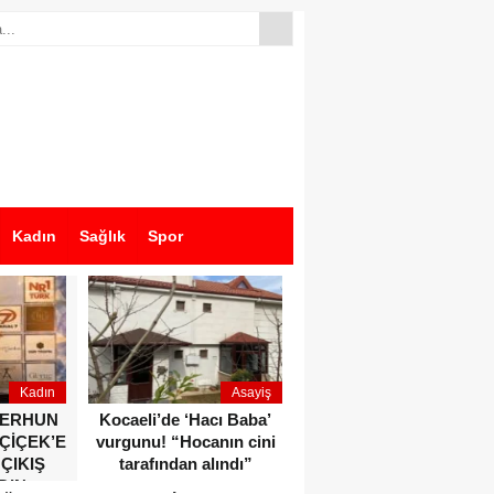
Kadın
Sağlık
Spor
Kadın
Asayiş
Ekonomi
ZERHUN
Kocaeli’de ‘Hacı Baba’
Dikkat çeken anlar!
 ÇİÇEK’E
vurgunu! “Hocanın cini
Devlet Bahçeli ve Özgür
 ÇIKIŞ
tarafından alındı”
Özel o etkinlikte bir
DIN
araya geldiler