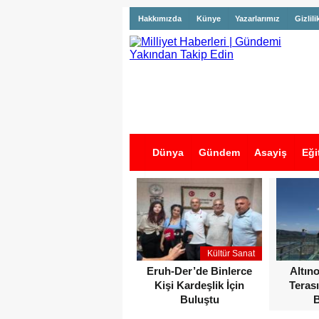
Hakkımızda
Künye
Yazarlarımız
Gizlili
Dünya
Gündem
Asayiş
Eği
İş İlanları
Kültür Sanat
Eruh-Der’de Binlerce
Altın
Kişi Kardeşlik İçin
Terası
Buluştu
B