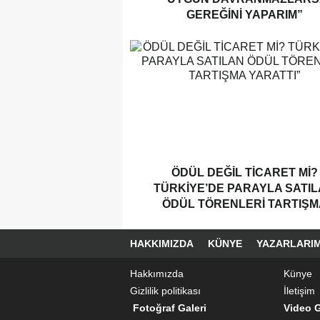
GEREĞINI YAPARIM”
ÖDÜL DEĞIL TICARET MI?
TÜRKIYE’DE PARAYLA SATI
ÖDÜL TÖRENLERI TARTIŞM
YARATTI”
HAKKIMIZDA
KÜNYE
YAZARLARIM
Hakkımızda
Künye
Gizlilik politikası
İletişim
Fotoğraf Galeri
Video G