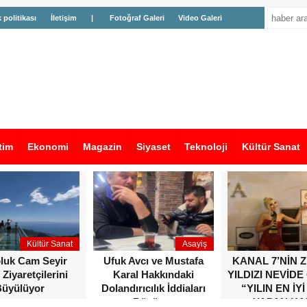
k politikası
İletişim
|
Fotoğraf Galeri
Video Galeri
tim
Ekonomi
Magazin
Siyaset
Teknoloji
Kültür Sanat
Kültür Sanat
Asayiş
oluk Cam Seyir
Ufuk Avcı ve Mustafa
KANAL 7’NİN 
 Ziyaretçilerini
Karal Hakkındaki
YILDIZI NEVİDE
üyülüyor
Dolandırıcılık İddiaları
“YILIN EN İYİ
Büyüyor
YAPAN KA