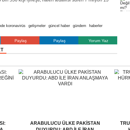
nde koronavirüs
gelişmeler
güncel haber
gündem
haberler
Paylaş
Paylaş
Yorum Yaz
RT
I:
ARABULUCU ÜLKE PAKISTAN
TRU
A
DUYURDU: ABD ILE İRAN