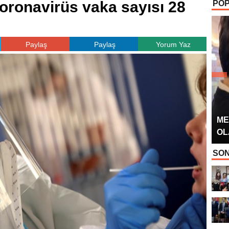
oronavirüs vaka sayısı 28
POP
OYUNCUSU” 
Paylaş
Paylaş
Yorum Yaz
ME
OL
SON