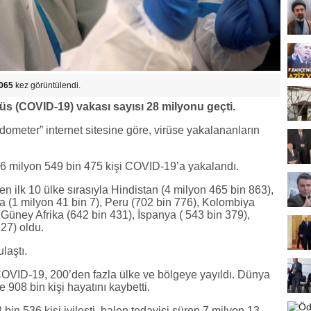
065
kez görüntülendi.
üs (COVID-19) vakası sayısı 28 milyonu geçti.
dometer” internet sitesine göre, virüse yakalananların
6 milyon 549 bin 475 kişi COVID-19’a yakalandı.
n ilk 10 ülke sırasıyla Hindistan (4 milyon 465 bin 863),
a (1 milyon 41 bin 7), Peru (702 bin 776), Kolombiya
 Güney Afrika (642 bin 431), İspanya ( 543 bin 379),
 27) oldu.
laştı.
OVID-19, 200’den fazla ülke ve bölgeye yayıldı. Dünya
908 bin kişi hayatını kaybetti.
n 536 kişi iyileşti, halen tedavisi süren 7 milyon 13