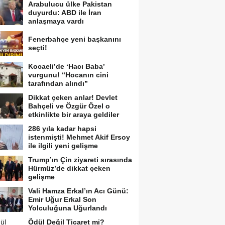
Arabulucu ülke Pakistan
duyurdu: ABD ile İran
anlaşmaya vardı
Fenerbahçe yeni başkanını
seçti!
Kocaeli’de ‘Hacı Baba’
vurgunu! “Hocanın cini
tarafından alındı”
Dikkat çeken anlar! Devlet
Bahçeli ve Özgür Özel o
etkinlikte bir araya geldiler
286 yıla kadar hapsi
istenmişti! Mehmet Akif Ersoy
ile ilgili yeni gelişme
Trump’ın Çin ziyareti sırasında
Hürmüz’de dikkat çeken
gelişme
Vali Hamza Erkal’ın Acı Günü:
Emir Uğur Erkal Son
Yolculuğuna Uğurlandı
Ödül Değil Ticaret mi?