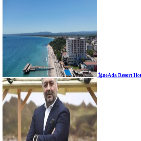
İğneAda Resort Hot