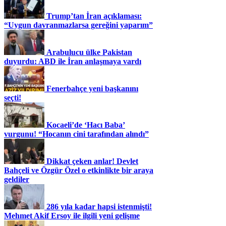
Trump’tan İran açıklaması:
“Uygun davranmazlarsa gereğini yaparım”
Arabulucu ülke Pakistan
duyurdu: ABD ile İran anlaşmaya vardı
Fenerbahçe yeni başkanını
seçti!
Kocaeli’de ‘Hacı Baba’
vurgunu! “Hocanın cini tarafından alındı”
Dikkat çeken anlar! Devlet
Bahçeli ve Özgür Özel o etkinlikte bir araya
geldiler
286 yıla kadar hapsi istenmişti!
Mehmet Akif Ersoy ile ilgili yeni gelişme