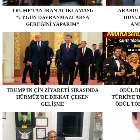
TRUMP’TAN İRAN AÇIKLAMASI:
ARABUL
“UYGUN DAVRANMAZLARSA
DUYUR
GEREĞINI YAPARIM”
AN
TRUMP’IN ÇIN ZIYARETI SIRASINDA
ÖDÜL D
HÜRMÜZ’DE DIKKAT ÇEKEN
TÜRKIYE’D
GELIŞME
ÖDÜL TÖ