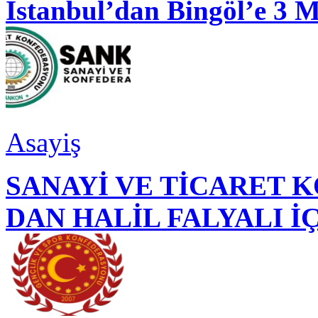
İstanbul’dan Bingöl’e 3 
Asayiş
SANAYİ VE TİCARET
DAN HALİL FALYALI İ