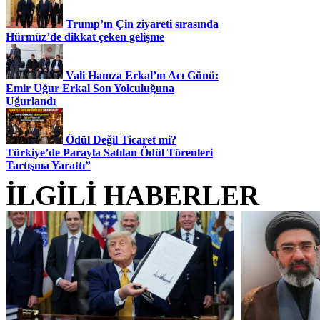
Trump’ın Çin ziyareti sırasında
Hürmüz’de dikkat çeken gelişme
Vali Hamza Erkal’ın Acı Günü:
Emir Uğur Erkal Son Yolculuğuna
Uğurlandı
Ödül Değil Ticaret mi?
Türkiye’de Parayla Satılan Ödül Törenleri
Tartışma Yarattı”
İLGİLİ HABERLER