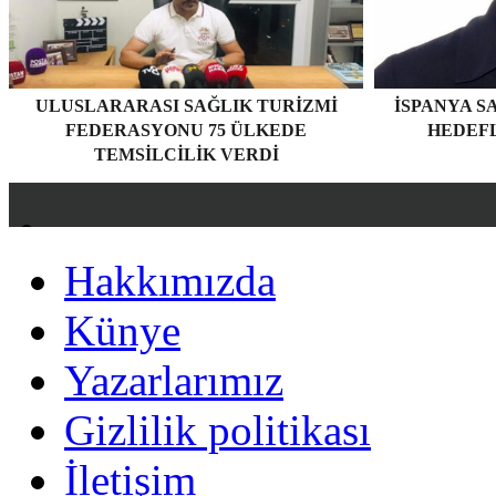
ULUSLARARASI SAĞLIK TURIZMI
İSPANYA S
FEDERASYONU 75 ÜLKEDE
HEDEF
TEMSILCILIK VERDI
Hakkımızda
Hakkımızda
Künye
Künye
Yazarlarımız
Yazarlarımız
Gizlilik politikası
Gizlilik politikası
İletişim
İletişim