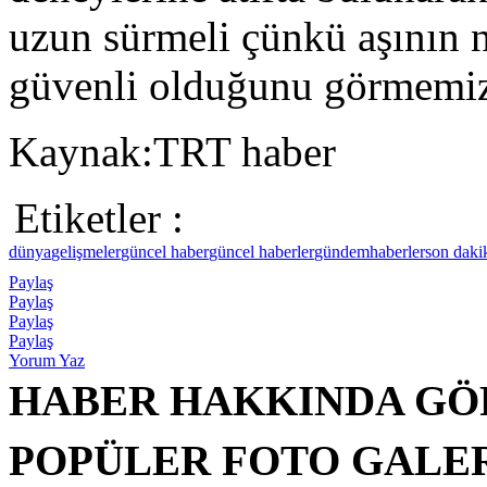
uzun sürmeli çünkü aşının 
güvenli olduğunu görmemiz
Kaynak:TRT haber
Etiketler :
dünya
gelişmeler
güncel haber
güncel haberler
gündem
haberler
son daki
Paylaş
Paylaş
Paylaş
Paylaş
Yorum Yaz
HABER HAKKINDA GÖ
POPÜLER FOTO GALE