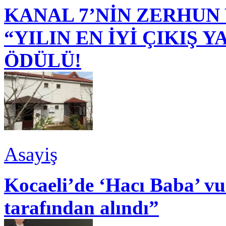
KANAL 7’NİN ZERHUN 
“YILIN EN İYİ ÇIKIŞ
ÖDÜLÜ!
Asayiş
Kocaeli’de ‘Hacı Baba’ v
tarafından alındı”