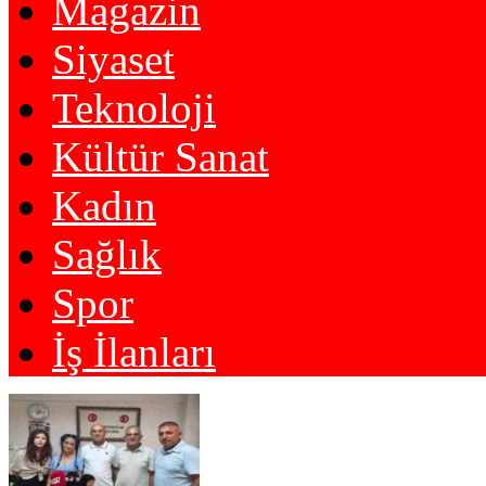
Magazin
Siyaset
Teknoloji
Kültür Sanat
Kadın
Sağlık
Spor
İş İlanları