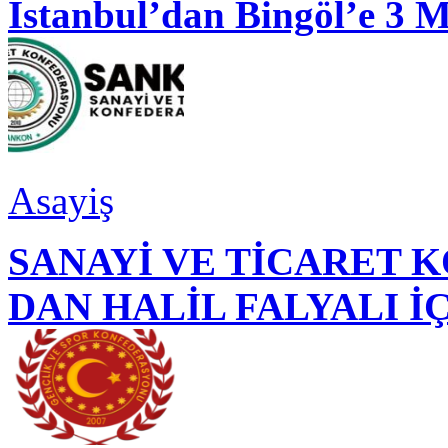
İstanbul’dan Bingöl’e 3 
Asayiş
SANAYİ VE TİCARET
DAN HALİL FALYALI İ