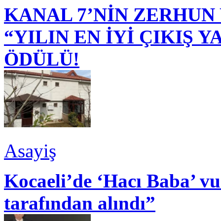
KANAL 7’NİN ZERHUN 
“YILIN EN İYİ ÇIKIŞ
ÖDÜLÜ!
Asayiş
Kocaeli’de ‘Hacı Baba’ v
tarafından alındı”