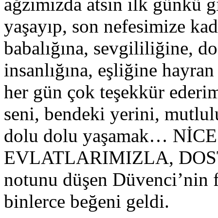
ağzımızda atsın ilk günkü 
yaşayıp, son nefesimize ka
babalığına, sevgililiğine, d
insanlığına, eşliğine hayra
her gün çok teşekkür ederim
seni, bendeki yerini, mut
dolu dolu yaşamak… Nİ
EVLATLARIMIZLA, DOS
notunu düşen Düvenci’nin fo
binlerce beğeni geldi.