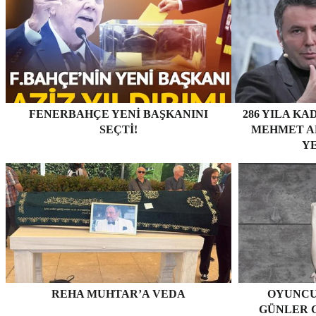
FENERBAHÇE YENI BAŞKANINI
286 YILA KA
SEÇTI!
MEHMET AK
YE
REHA MUHTAR’A VEDA
OYUNCU
GÜNLER G