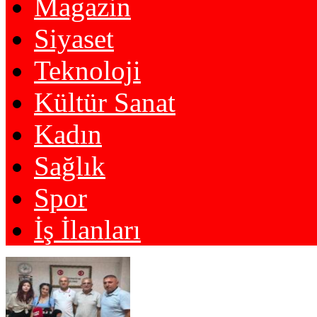
Magazin
Siyaset
Teknoloji
Kültür Sanat
Kadın
Sağlık
Spor
İş İlanları