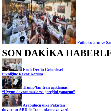
Futbolcuların ve Sa
SON DAKİKA HABERL
Eruh-Der’in Geleneksel
Pikniğine Rekor Katılım
Trump’tan İran açıklaması:
“Uygun davranmazlarsa gereğini yaparım”
Arabulucu ülke Pakistan
duyurdu: ABD ile İran anlaşmaya vardı