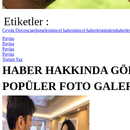
Etiketler :
Ceyda Düvenci
gelişmeler
güncel haber
güncel haberler
gündem
haberle
Paylaş
Paylaş
Paylaş
Paylaş
Yorum Yaz
HABER HAKKINDA GÖ
POPÜLER FOTO GALE