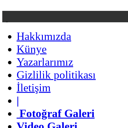
Hakkımızda
Hakkımızda
Künye
Künye
Yazarlarımız
Yazarlarımız
Gizlilik politikası
Gizlilik politikası
İletişim
İletişim
|
|
Fotoğraf Galeri
Fotoğraf Galeri
Video Galeri