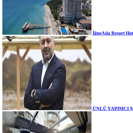
İğneAda Resort Hot
ÜNLÜ YAPIMCI 