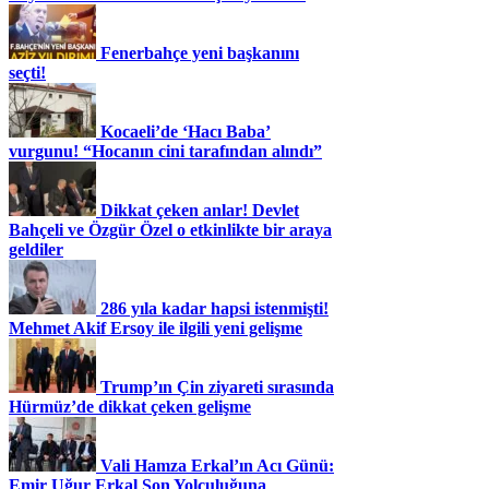
Fenerbahçe yeni başkanını
seçti!
Kocaeli’de ‘Hacı Baba’
vurgunu! “Hocanın cini tarafından alındı”
Dikkat çeken anlar! Devlet
Bahçeli ve Özgür Özel o etkinlikte bir araya
geldiler
286 yıla kadar hapsi istenmişti!
Mehmet Akif Ersoy ile ilgili yeni gelişme
Trump’ın Çin ziyareti sırasında
Hürmüz’de dikkat çeken gelişme
Vali Hamza Erkal’ın Acı Günü:
Emir Uğur Erkal Son Yolculuğuna