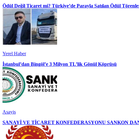
Ödül Değil Ticaret mi? Türkiye’de Parayla Satılan Ödül Törenler
Yerel Haber
İstanbul’dan Bingöl’e 3 Milyon TL’lik Gönül Köprüsü
Asayiş
SANAYİ VE TİCARET KONFEDERASYONU SANKON DAN 