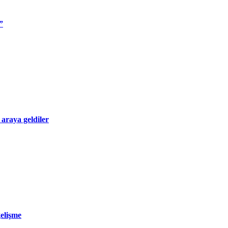
”
 araya geldiler
gelişme