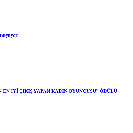
ı Büyüyor
N EN İYİ ÇIKIŞ YAPAN KADIN OYUNCUSU” ÖDÜLÜ!