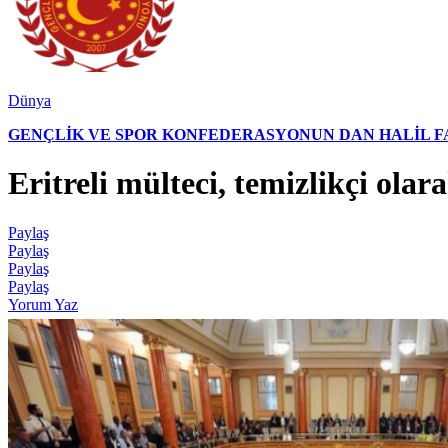
Dünya
GENÇLİK VE SPOR KONFEDERASYONUN DAN HALİL FAL
Eritreli mülteci, temizlikçi olar
Paylaş
Paylaş
Paylaş
Paylaş
Yorum Yaz