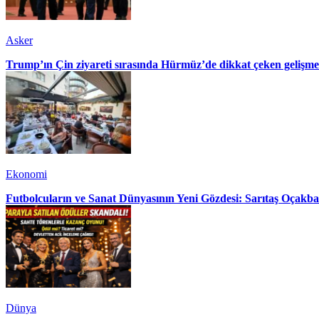
Asker
Trump’ın Çin ziyareti sırasında Hürmüz’de dikkat çeken gelişme
Ekonomi
Futbolcuların ve Sanat Dünyasının Yeni Gözdesi: Sarıtaş Oçakba
Dünya