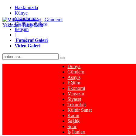
Hakkımızda
Künye
Yazarlarımız
Gizlilik politikası
İletişim
|
Fotoğraf Galeri
Video Galeri
Dünya
Gündem
Asayiş
Eğitim
Ekonomi
Magazin
Siyaset
Teknoloji
Kültür Sanat
Kadın
Sağlık
Spor
İş İlanları