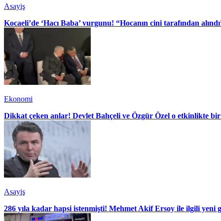
Asayiş
Kocaeli’de ‘Hacı Baba’ vurgunu! “Hocanın cini tarafından alındı
Ekonomi
Dikkat çeken anlar! Devlet Bahçeli ve Özgür Özel o etkinlikte bir
Asayiş
286 yıla kadar hapsi istenmişti! Mehmet Akif Ersoy ile ilgili yeni 