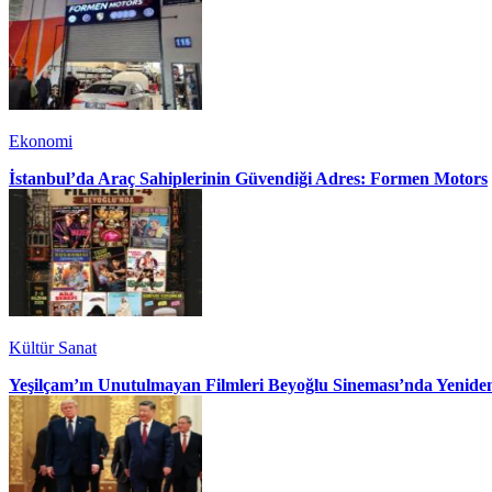
Ekonomi
İstanbul’da Araç Sahiplerinin Güvendiği Adres: Formen Motors
Kültür Sanat
Yeşilçam’ın Unutulmayan Filmleri Beyoğlu Sineması’nda Yenide